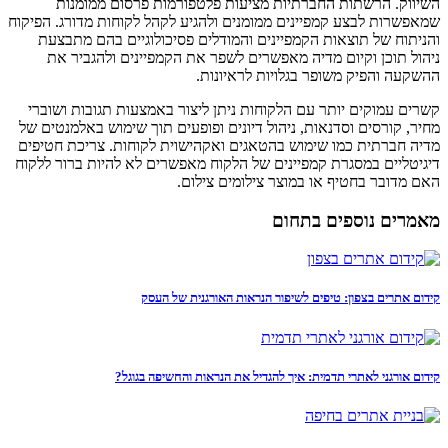
השיווק. הרשתות החברתיות מציעות פלטפורמות פרסום ממומנות
שמאפשרות לבצע קמפיינים ממומנים ולהגיע לקהל לקוחות מדורג. הפיקוח
והניתוח של תוצאות הקמפיינים והמודלים פסיכולוגיים בהם מתבצעת
ניהול תוכן וקיום מדיה מאפשרים לשפר את הקמפיינים ולהגביר את
ההשקעה והפיק משופר בגלויות לראיונות.
קשרים עמוקים יותר עם הלקוחות ניתן ליצור באמצעות תגובות ושוברי
מחיר, קורסים וסדנאות, ניהול דיונים ופופעים תוך שימוש באלמנטים של
מדיה חברתית כמו שימוש בהטאגים ואקהישוית לקוחות. צריכת חטיפים
דיגיטליים במסגרת קמפיינים של הלקוח מאפשרים לא להיות ברור ללקוח
האם מדובר בחטיף או במוצר צילומים צילום.
מאמרים נוספים בתחום
קידום אתרים בצפון: טיפים לשיפור הנראות האורגנית של העסק
קידום אורגני לאתרי תדמית: איך להגדיל את הנראות והחשיפה בגוגל?