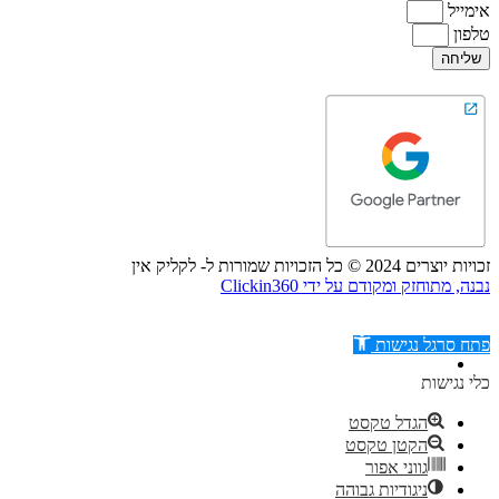
אימייל
טלפון
שליחה
זכויות יוצרים 2024 © כל הזכויות שמורות ל- לקליק אין
נבנה, מתוחזק ומקודם על ידי Clickin360
פתח סרגל נגישות
כלי נגישות
הגדל טקסט
הקטן טקסט
דילוג לתוכן
גווני אפור
ניגודיות גבוהה