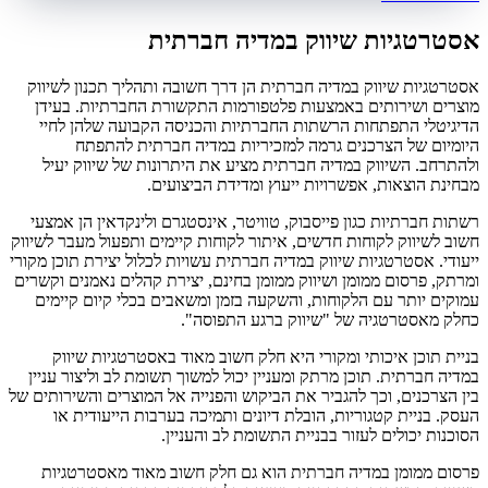
אסטרטגיות שיווק במדיה חברתית
אסטרטגיות שיווק במדיה חברתית הן דרך חשובה ותהליך תכנון לשיווק
מוצרים ושירותים באמצעות פלטפורמות התקשורת החברתיות. בעידן
הדיגיטלי התפתחות הרשתות החברתיות והכניסה הקבועה שלהן לחיי
היומיום של הצרכנים גרמה למזכיריות במדיה חברתית להתפתח
ולהתרחב. השיווק במדיה חברתית מציע את היתרונות של שיווק יעיל
מבחינת הוצאות, אפשרויות ייעוץ ומדידת הביצועים.
רשתות חברתיות כגון פייסבוק, טוויטר, אינסטגרם ולינקדאין הן אמצעי
חשוב לשיווק לקוחות חדשים, איתור לקוחות קיימים ותפעול מעבר לשיווק
ייעודי. אסטרטגיות שיווק במדיה חברתית עשויות לכלול יצירת תוכן מקורי
ומרתק, פרסום ממומן ושיווק ממומן בחינם, יצירת קהלים נאמנים וקשרים
עמוקים יותר עם הלקוחות, והשקעה בזמן ומשאבים בכלי קיום קיימים
כחלק מאסטרטגיה של "שיווק ברגע התפוסה".
בניית תוכן איכותי ומקורי היא חלק חשוב מאוד באסטרטגיות שיווק
במדיה חברתית. תוכן מרתק ומעניין יכול למשוך תשומת לב וליצור עניין
בין הצרכנים, וכך להגביר את הביקוש והפנייה אל המוצרים והשירותים של
העסק. בניית קטגוריות, הובלת דיונים ותמיכה בערבות הייעודית או
הסוכנות יכולים לעזור בבניית התשומת לב והעניין.
פרסום ממומן במדיה חברתית הוא גם חלק חשוב מאוד מאסטרטגיות