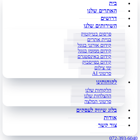
בית
האתרים שלנו
דרושים
השירותים שלנו
פרסום בטיקטוק
בניית אתרים
קידום אורגני בגוגל
קידום ממומן בגוגל
קידום באינסטגרם
קידום בפייסבוק
ימי צילום
סרטוני AI
לקוחותינו
הלקוחות שלנו
ההצלחות שלנו
סרטוני המלצה
בלוג שיווק לעסקים
אודות
צור קשר
072-393-6040