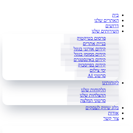
בית
האתרים שלנו
דרושים
השירותים שלנו
פרסום בטיקטוק
בניית אתרים
קידום אורגני בגוגל
קידום ממומן בגוגל
קידום באינסטגרם
קידום בפייסבוק
ימי צילום
סרטוני AI
לקוחותינו
הלקוחות שלנו
ההצלחות שלנו
סרטוני המלצה
בלוג שיווק לעסקים
אודות
צור קשר