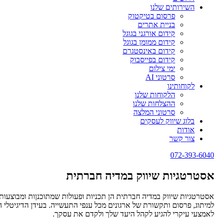
השירותים שלנו
פרסום בטיקטוק
בניית אתרים
קידום אורגני בגוגל
קידום ממומן בגוגל
קידום באינסטגרם
קידום בפייסבוק
ימי צילום
סרטוני AI
לקוחותינו
הלקוחות שלנו
ההצלחות שלנו
סרטוני המלצה
בלוג שיווק לעסקים
אודות
צור קשר
072-393-6040
אסטרטגיות שיווק במדיה חברתית
אסטרטגיות שיווק במדיה חברתית הן תכניות ופעולות שמתוכנןות ומבוצעו
למיתוג, פרסום ותקשורת של ארגונים מכל ענפי התעשייה. בעידן הדיגיטל
לאמצעי עיקרי להגיע לקהל היעד שלך ולקדם את עסקך.