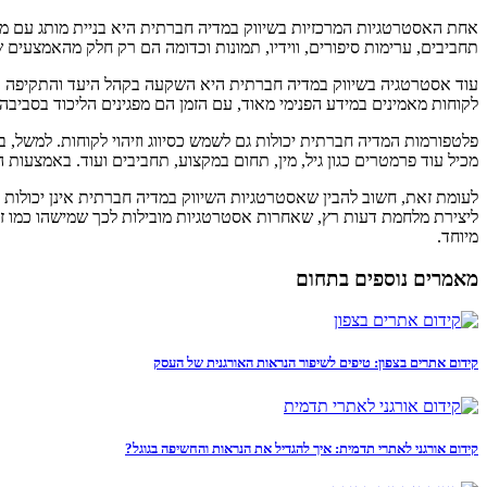
אחת האסטרטגיות המרכזיות בשיווק במדיה חברתית היא בניית מותג עם מרכז
תחביבים, ערימות סיפורים, ווידיו, תמונות וכדומה הם רק חלק מהאמצעים
עוד אסטרטגיה בשיווק במדיה חברתית היא השקעה בקהל היעד והתקיפה בכניס
לקוחות מאמינים במידע הפנימי מאוד, עם הזמן הם מפגינים הליכוד בסביב
פלטפורמות המדיה חברתית יכולות גם לשמש כסיווג וזיהוי לקוחות. למשל,
מכיל עוד פרמטרים כגון גיל, מין, תחום במקצוע, תחביבים ועוד. באמצעות
לעומת זאת, חשוב להבין שאסטרטגיות השיווק במדיה חברתית אינן יכולות לה
מיוחד.
מאמרים נוספים בתחום
קידום אתרים בצפון: טיפים לשיפור הנראות האורגנית של העסק
קידום אורגני לאתרי תדמית: איך להגדיל את הנראות והחשיפה בגוגל?