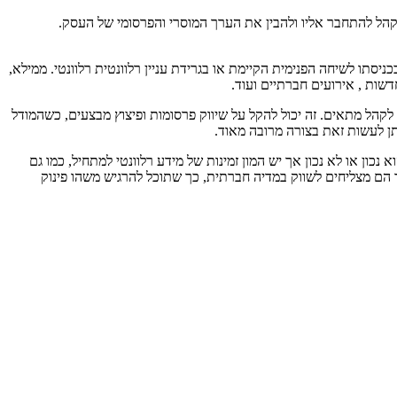
לקהל להתחבר אליו ולהבין את הערך המוסרי והפרסומי של העסק.
תו לשיחה הפנימית הקיימת או בגרידת עניין רלוונטית רלוונטי. ממילא,
שות , אירועים חברתיים ועוד.
לקהל מתאים. זה יכול להקל על שיווק פרסומות ופיצוץ מבצעים, כשהמודל
תן לעשות זאת בצורה מרובה מאוד.
כון או לא נכון אך יש המון זמינות של מידע רלוונטי למתחיל, כמו גם
מראש לך 24 שעות כמו את אחד הצעירים שהכיום למדו איך הם מצליחים לשווק במדיה חברתית, כך שתוכל להרגיש משהו פינוק