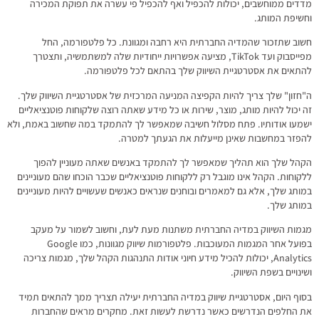
מדדים ממוחשבים, יכולות להכפיל ואף להכפיל פי עשרה את תפוקת המכירה
וחשיפת המותג.
חשוב שתזכור שהמדיה החברתית היא רחבה ומגוונת. כל פלטפורמה, החל
מפייסבוק ועד TikTok, מציעה אפשרויות ייחודיות שלה למשתמשיה, ותצטרך
להתאים את אסטרטגיית השיווק שלך בהתאם לכל פלטפורמה.
ה"חזון" שלך צריך להיות הקפיצה המניעה המרכזית של אסטרטגיית השיווק שלך.
זה יכול להיות מותג, מוצר, שירות או כל מידע שאתה רוצה שלקוחות פוטנציאליים
ישמעו אודותיו. פתח מסלול חשיבה שמאפשר לך להתמקד במה שחשוב באמת, ולא
להפזר במחשבות שאינן מייעלות את הגעתך למטרה.
הקהל שלך הוא תהליך שמאפשר לך להתמקד באנשים שאתה מעוניין להפוך
ללקוחות. הקהל אינו מוגבל רק ללקוחות פוטנציאליים שכבר הוכחו שהם מעוניינים
במותג שלך, אלא גם למאמרים ובוחנים שנראים כאנשים שעשויים להיות מעוניינים
במותג שלך.
מגמות השיווק במדיה החברתית משתנות מעת לעת, וחשוב לשמור על מעקב
בפועל אחר המגמות המעוכבות. פלטפורמות שיווק מגוונות, כמו Google
Analytics, יכולות להכיל מידע חיוני אודות התנהגות הקהל שלך, מגמות צריכה
ושינויים בשפת השיווק.
בסוף היום, אסטרטגיית שיווק במדיה החברתית יעילה תצריך ממך להתאים תמיד
את החלפים הנדרשים כאשר נדרשת לעשות זאת. מחקרים מראים שהחברות