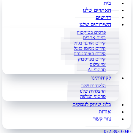
בית
האתרים שלנו
דרושים
השירותים שלנו
פרסום בטיקטוק
בניית אתרים
קידום אורגני בגוגל
קידום ממומן בגוגל
קידום באינסטגרם
קידום בפייסבוק
ימי צילום
סרטוני AI
לקוחותינו
הלקוחות שלנו
ההצלחות שלנו
סרטוני המלצה
בלוג שיווק לעסקים
אודות
צור קשר
072-393-6040