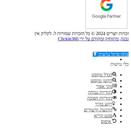
זכויות יוצרים 2024 © כל הזכויות שמורות ל- לקליק אין
נבנה, מתוחזק ומקודם על ידי Clickin360
פתח סרגל נגישות
כלי נגישות
הגדל טקסט
הקטן טקסט
דילוג לתוכן
גווני אפור
ניגודיות גבוהה
ניגודיות הפוכה
רקע בהיר
הדגשת קישורים
פונט קריא
איפוס