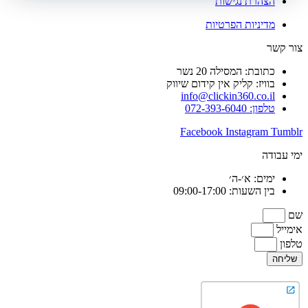
הצהרת נגישות
מדיניות הפרטיות
צור קשר
כתובת: המסילה 20 נשר
בוויז: קליק אין קידום שיווק
info@clickin360.co.il
טלפון: 072-393-6040
Facebook
Instagram
Tumblr
ימי עבודה
ימים: א׳-ה׳
בין השעות: 09:00-17:00
שם
אימייל
טלפון
שליחה