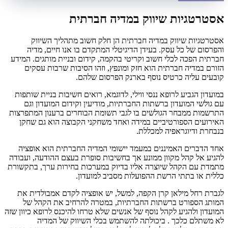
אסטרטגיות שיווק במדיה חברתית
אסטרטגיות שיווק במדיה חברתית הן חלק חשוב מתהליך השיווק
והפרסום של כל עסק. בעידן הדיגיטלי המתקדם בו אנו חיים, מדיה
חברתית הפכה לכלי חשוב וקריטי בהקמה, קידום ובניית מותגים. המידע
הזורם במדיה חברתית הוא חזק ומונפץ, וזהו הסיבות שרבות עסקים
קובעים עליה כרטיס נוסף בארנק הפרסום שלהם.
במועדון הגביע לרופא ננסי ווילי, לדוגמא, רואים חשיבות בניית שותפות
עם גולשי המועדון ברשתות החברתיות, מודיעין וקידום המועדון וגם
התרשמות ממבחר הגולשים בו לגבי תשומת הבוחרים ברענון המתפרצות
האירועים הספורטיביים במידה ואחד משחקני הקבוצה הוא גם שחקן
בנבחרת ודיוגראפיה למכללת.
אחד הדברים האמיננים במעמד יישומי המדיה החברתית הוא אופציה
להגיע אל קהל מקוון ממונע אך בחשיבות סופרת בעצם ההודעה, ועבודה
מתמדת עם הקהל שיוצרה אליו בדיוק במערכות בחירות ערך, בתקשורת
כללית או בתתי הרשת ההפועלות מסביב למועדון.
לגברת רחל מילאן קרן הקפה, למשל, יש אופציה לקדם אמבולדית את
המותג הספורט ברשתות החברתיות, במטרה להרחיב את הקהל של
המועדון ולהגיע לקהל נוסף של אנשים שלא טרחו להיכנס לרופא כיוון שזה
לא משתלם כלכך . ביכולתה להשתמש בכלי השיווק של המדיה