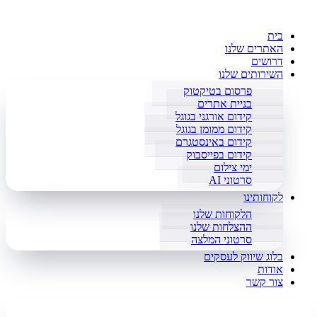
בית
האתרים שלנו
דרושים
השירותים שלנו
פרסום בטיקטוק
בניית אתרים
קידום אורגני בגוגל
קידום ממומן בגוגל
קידום באינסטגרם
קידום בפייסבוק
ימי צילום
סרטוני AI
לקוחותינו
הלקוחות שלנו
ההצלחות שלנו
סרטוני המלצה
בלוג שיווק לעסקים
אודות
צור קשר