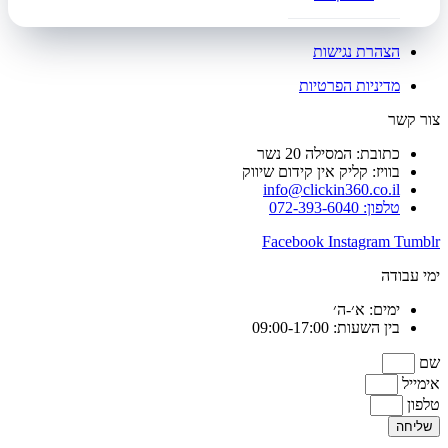
הצהרת נגישות
מדיניות הפרטיות
צור קשר
כתובת: המסילה 20 נשר
בוויז: קליק אין קידום שיווק
info@clickin360.co.il
טלפון: 072-393-6040
Facebook
Instagram
Tumblr
ימי עבודה
ימים: א׳-ה׳
בין השעות: 09:00-17:00
שם
אימייל
טלפון
שליחה