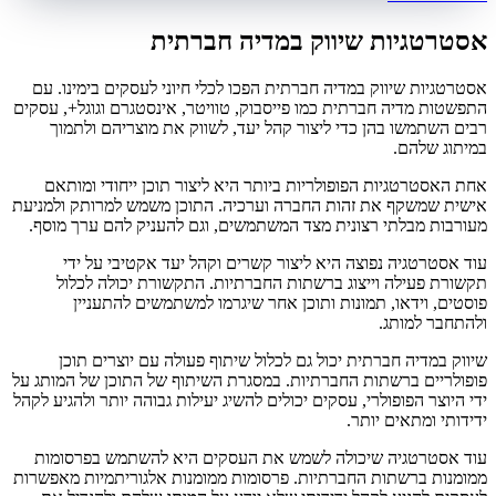
אסטרטגיות שיווק במדיה חברתית
אסטרטגיות שיווק במדיה חברתית הפכו לכלי חיוני לעסקים בימינו. עם
התפשטות מדיה חברתית כמו פייסבוק, טוויטר, אינסטגרם וגוגל+, עסקים
רבים השתמשו בהן כדי ליצור קהל יעד, לשווק את מוצריהם ולתמוך
במיתוג שלהם.
אחת האסטרטגיות הפופולריות ביותר היא ליצור תוכן ייחודי ומותאם
אישית שמשקף את זהות החברה וערכיה. התוכן משמש למרותק ולמניעת
מעורבות מבלתי רצונית מצד המשתמשים, וגם להעניק להם ערך מוסף.
עוד אסטרטגיה נפוצה היא ליצור קשרים וקהל יעד אקטיבי על ידי
תקשורת פעילה וייצוג ברשתות החברתיות. התקשורת יכולה לכלול
פוסטים, וידאו, תמונות ותוכן אחר שיגרמו למשתמשים להתעניין
ולהתחבר למותג.
שיווק במדיה חברתית יכול גם לכלול שיתוף פעולה עם יוצרים תוכן
פופולריים ברשתות החברתיות. במסגרת השיתוף של התוכן של המותג על
ידי היוצר הפופולרי, עסקים יכולים להשיג יעילות גבוהה יותר ולהגיע לקהל
ידידותי ומתאים יותר.
עוד אסטרטגיה שיכולה לשמש את העסקים היא להשתמש בפרסומות
ממומנות ברשתות החברתיות. פרסומות ממומנות אלגוריתמיות מאפשרות