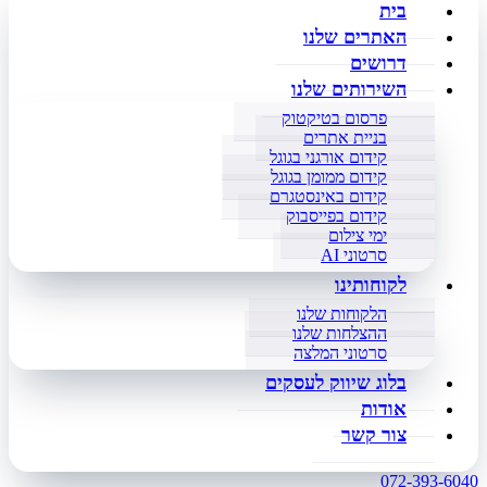
בית
האתרים שלנו
דרושים
השירותים שלנו
פרסום בטיקטוק
בניית אתרים
קידום אורגני בגוגל
קידום ממומן בגוגל
קידום באינסטגרם
קידום בפייסבוק
ימי צילום
סרטוני AI
לקוחותינו
הלקוחות שלנו
ההצלחות שלנו
סרטוני המלצה
בלוג שיווק לעסקים
אודות
צור קשר
072-393-6040