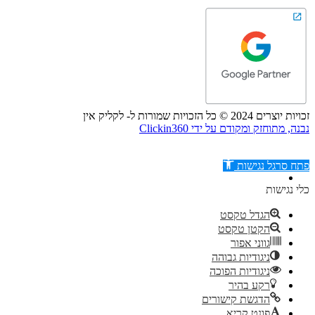
זכויות יוצרים 2024 © כל הזכויות שמורות ל- לקליק אין
נבנה, מתוחזק ומקודם על ידי Clickin360
פתח סרגל נגישות
כלי נגישות
הגדל טקסט
הקטן טקסט
דילוג לתוכן
גווני אפור
ניגודיות גבוהה
ניגודיות הפוכה
רקע בהיר
הדגשת קישורים
פונט קריא