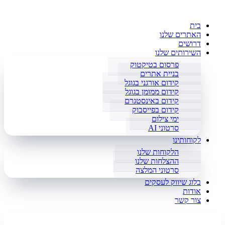
בית
האתרים שלנו
דרושים
השירותים שלנו
פרסום בטיקטוק
בניית אתרים
קידום אורגני בגוגל
קידום ממומן בגוגל
קידום באינסטגרם
קידום בפייסבוק
ימי צילום
סרטוני AI
לקוחותינו
הלקוחות שלנו
ההצלחות שלנו
סרטוני המלצה
בלוג שיווק לעסקים
אודות
צור קשר