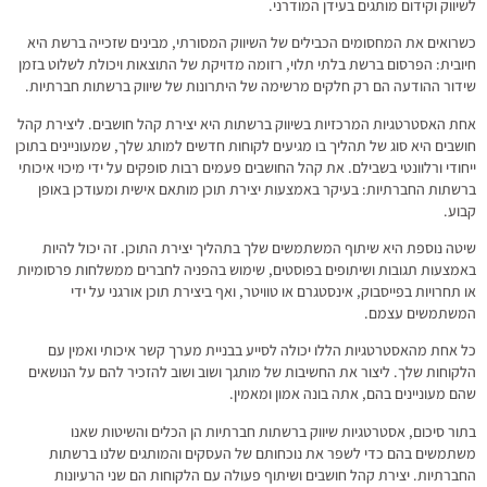
לשיווק וקידום מותגים בעידן המודרני.
כשרואים את המחסומים הכבילים של השיווק המסורתי, מבינים שזכייה ברשת היא
חיובית: הפרסום ברשת בלתי תלוי, רזומה מדויקת של התוצאות ויכולת לשלוט בזמן
שידור ההודעה הם רק חלקים מרשימה של היתרונות של שיווק ברשתות חברתיות.
אחת האסטרטגיות המרכזיות בשיווק ברשתות היא יצירת קהל חושבים. ליצירת קהל
חושבים היא סוג של תהליך בו מגיעים לקוחות חדשים למותג שלך, שמעוניינים בתוכן
ייחודי ורלוונטי בשבילם. את קהל החושבים פעמים רבות סופקים על ידי מיכוי איכותי
ברשתות החברתיות: בעיקר באמצעות יצירת תוכן מותאם אישית ומעודכן באופן
קבוע.
שיטה נוספת היא שיתוף המשתמשים שלך בתהליך יצירת התוכן. זה יכול להיות
באמצעות תגובות ושיתופים בפוסטים, שימוש בהפניה לחברים ממשלחות פרסומיות
או תחרויות בפייסבוק, אינסטגרם או טוויטר, ואף ביצירת תוכן אורגני על ידי
המשתמשים עצמם.
כל אחת מהאסטרטגיות הללו יכולה לסייע בבניית מערך קשר איכותי ואמין עם
הלקוחות שלך. ליצור את החשיבות של מותגך ושוב ושוב להזכיר להם על הנושאים
שהם מעוניינים בהם, אתה בונה אמון ומאמין.
בתור סיכום, אסטרטגיות שיווק ברשתות חברתיות הן הכלים והשיטות שאנו
משתמשים בהם כדי לשפר את נוכחותם של העסקים והמותגים שלנו ברשתות
החברתיות. יצירת קהל חושבים ושיתוף פעולה עם הלקוחות הם שני הרעיונות