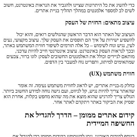
כדי להשיג את כל היתרונות שציינו ולהגביר את הנראות באינטרנט, חשוב
לשים לב למספר אלמנטים במהלך תהליך בניית אתרים.
עיצוב מתאים: החזית של העסק
העיצוב של האתר הוא הדבר הראשון שהגולשים רואים, והוא יכול
להשפיע ישירות על איך הם תופסים את העסק שלך. עיצוב מקצועי, נעים
לעין, נגיש ונוח לשימוש – כל אלה תורמים לשיפור חווית המשתמש באתר,
ובכך לנראות העסק באינטרנט. עיצוב אינטרנטי חייב להיות עדכני,
מותאם לניידים וכולל את האלמנטים החשובים לעסק: לוגו ברור, צבעים
שמתאימים למיתוג, ותפריט נוח למעבר בין הדפים.
חווית משתמש (UX)
כחלק מ-בניית אתרים, יש לדאוג לחווית משתמש נעימה. זה אומר
שהאתר צריך להיות נגיש, קל לניווט, ועם גישה נוחה למידע החשוב ביותר.
הגולש צריך להרגיש שהוא מוצא את מה שהוא מחפש בקלות, אחרת הוא
יפסיק את הביקור באתר ויתקדם לאתר אחר.
קידום אתרים ממומן – הדרך להגדיל את
החשיפה המיידית
בנוסף לקידום האורגני, ניתן להשתמש בקידום ממומן כדי להגדיל את