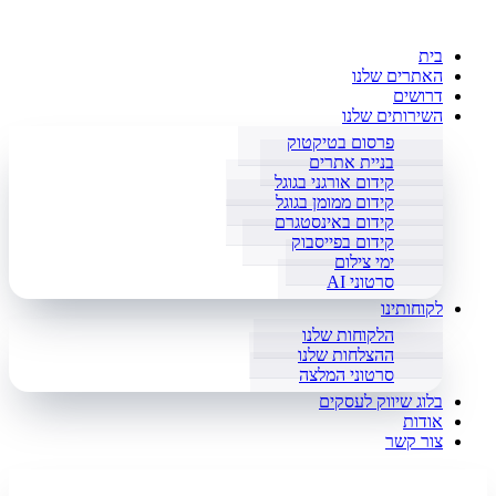
בית
האתרים שלנו
דרושים
השירותים שלנו
פרסום בטיקטוק
בניית אתרים
קידום אורגני בגוגל
קידום ממומן בגוגל
קידום באינסטגרם
קידום בפייסבוק
ימי צילום
סרטוני AI
לקוחותינו
הלקוחות שלנו
ההצלחות שלנו
סרטוני המלצה
בלוג שיווק לעסקים
אודות
צור קשר