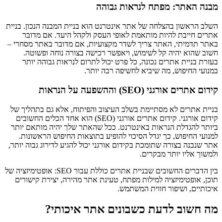
מבנה האתר: מפתח לנראות גבוהה
השלב הראשון בהצלחה של אתר אינטרנט הוא בניית המבנה הנכון. בניית
אתרים חייבת להיות מותאמת לאופי העסק ולקהל היעד. אם מדובר
באתר תדמיתי, האתר צריך לשדר מקצועיות, אם מדובר באתר מסחרי –
חשוב שהוא יהיה קל לשימוש, ויאפשר רכישה בצורה נוחה ופשוטה.
בעזרת בניית אתרים נכונה, כל פרט יכול לתרום לנראות גבוהה יותר
במנועי החיפוש, מה שיביא לחשיפה רבה יותר.
קידום אתרים אורגני (SEO) וההשפעה על הנראות
בניית אתרים לא מסתיימת בשלב העיצוב והפיתוח, אלא גם בתהליך של
קידום אורגני. קידום אתרים אורגני (SEO) הוא אחד הכלים החשובים
ביותר להגדלת הנראות באינטרנט. ככל שהאתר שלך יהיה מותאם יותר
למנועי החיפוש, כך יגדל הסיכוי להופיע בתוצאות החיפוש הראשונות.
אתר שנבנה בצורה שתומכת בקידום אורגני יכול להגיע לדירוג גבוה יותר,
ולמשוך אליו יותר מבקרים.
בין הדברים החשובים שבניית אתרים כוללת עבור SEO: אופטימיזציה של
תוכן, אופטימיזציה למילות מפתח, טעינת אתר מהירה, יצירת קישורים
איכותיים, ושיפור חווית המשתמש.
מה חשוב לדעת כשבונים אתר איכותי?