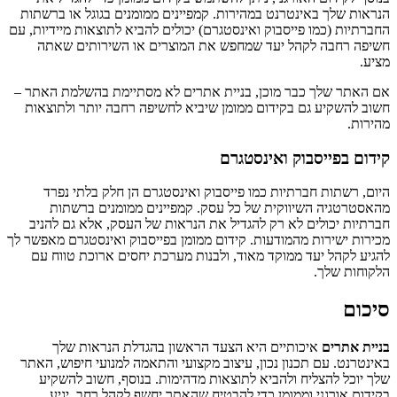
הנראות שלך באינטרנט במהירות. קמפיינים ממומנים בגוגל או ברשתות
החברתיות (כמו פייסבוק ואינסטגרם) יכולים להביא לתוצאות מיידיות, עם
חשיפה רחבה לקהל יעד שמחפש את המוצרים או השירותים שאתה
מציע.
אם האתר שלך כבר מוכן, בניית אתרים לא מסתיימת בהשלמת האתר –
חשוב להשקיע גם בקידום ממומן שיביא לחשיפה רחבה יותר ולתוצאות
מהירות.
קידום בפייסבוק ואינסטגרם
היום, רשתות חברתיות כמו פייסבוק ואינסטגרם הן חלק בלתי נפרד
מהאסטרטגיה השיווקית של כל עסק. קמפיינים ממומנים ברשתות
חברתיות יכולים לא רק להגדיל את הנראות של העסק, אלא גם להניב
מכירות ישירות מהמודעות. קידום ממומן בפייסבוק ואינסטגרם מאפשר לך
להגיע לקהל יעד ממוקד מאוד, ולבנות מערכת יחסים ארוכת טווח עם
הלקוחות שלך.
סיכום
בניית אתרים
איכותיים היא הצעד הראשון בהגדלת הנראות שלך
באינטרנט. עם תכנון נכון, עיצוב מקצועי והתאמה למנועי חיפוש, האתר
שלך יוכל להצליח ולהביא לתוצאות מדהימות. בנוסף, חשוב להשקיע
בקידום אורגני וממומן כדי להבטיח שהאתר יחשף לקהל רחב, יגיע