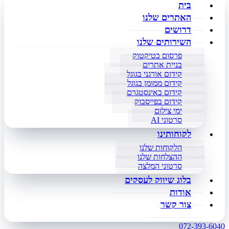
בית
האתרים שלנו
דרושים
השירותים שלנו
פרסום בטיקטוק
בניית אתרים
קידום אורגני בגוגל
קידום ממומן בגוגל
קידום באינסטגרם
קידום בפייסבוק
ימי צילום
סרטוני AI
לקוחותינו
הלקוחות שלנו
ההצלחות שלנו
סרטוני המלצה
בלוג שיווק לעסקים
אודות
צור קשר
072-393-6040