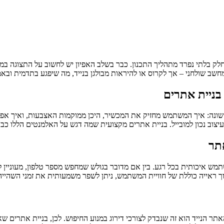
ק בלתי נפרד מתהליך התכנון. כבר בשלב האפיון יש לחשוב על התצוגה במסכ
חשב שולחני – אך לקרוס או להיראות מבולגן בנייד, מה שיפגע בתדמית ובא
בניית אתרים
 שונה: איך המשתמש מחזיק את המכשיר, היכן ממוקמות האצבעות, ואיך אפש
עיצוב נכון למובייל. בניית אתרים מקצועית שמה דגש על האלמנטים הללו כ
תר
תמש איכותית בכל רגע. בין אם מדובר בגולש שמחפש מספר טלפון, מעוניין 
אייה כוללת של חוויית המשתמש, ניתן לשפר משמעותית את זמני השהייה,
 שהיא מדרגת אתרים לפי מדד "Mobile First" – כלומר, האתר הנייד הוא זה שנבדק לצורכי דירוג במנוע 