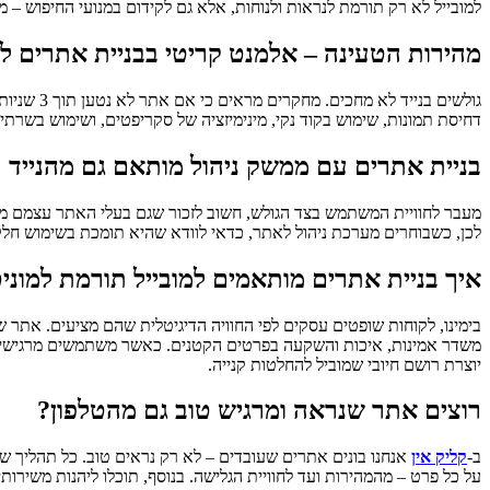
למובייל לא רק תורמת לנראות ולנוחות, אלא גם לקידום במנועי החיפוש – מה
מהירות הטעינה – אלמנט קריטי בבניית אתרים לנ
גולשים ב
דחיסת תמונות, שימוש בקוד נקי, מינימיזציה של סקריפטים, ושימוש בשרת
בניית אתרים עם ממשק ניהול מותאם גם מהנייד
מעבר לחוויית המשתמש בצד הגולש, חשוב לזכור שגם בעלי האתר עצמם מש
לכן, כשבוחרים מערכת ניהול לאתר, כדאי לוודא שהיא תומכת בשימוש חלק
איך בניית אתרים מותאמים למובייל תורמת למוני
בימינו, לקוחות שופטים עסקים לפי החוויה הדיגיטלית שהם מציעים. אתר של
משדר אמינות, איכות והשקעה בפרטים הקטנים. כאשר משתמשים מרגישים 
יוצרת רושם חיובי שמוביל להחלטות קנייה.
רוצים אתר שנראה ומרגיש טוב גם מהטלפון?
ב-
קליק אין
אנחנו בונים אתרים שעובדים – לא רק נראים טוב. כל תהליך ש
על כל פרט – מהמהירות ועד לחוויית הגלישה. בנוסף, תוכלו ליהנות משירו