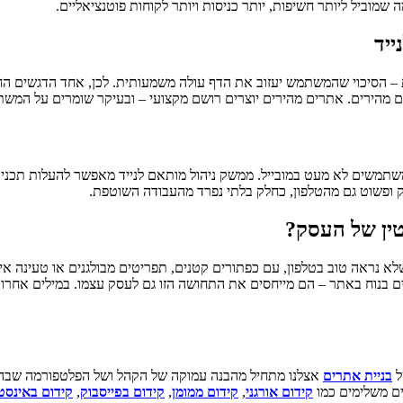
 שמוביל ליותר חשיפות, יותר כניסות ויותר לקוחות פוטנציאליים.
ייד
נייד לא מחכים. מחקרים מראים כי אם אתר לא נטען תוך 3 שניות – הסיכוי שהמשתמש יעזוב את הדף עולה מש
ים מהירים. אתרים מהירים יוצרים רושם מקצועי – ובעיקר שומרים על המש
תמשים לא מעט במובייל. ממשק ניהול מותאם לנייד מאפשר להעלות תכנים,
 ופשוט גם מהטלפון, כחלק בלתי נפרד מהעבודה השוטפת.
טין של העסק?
א נראה טוב בטלפון, עם כפתורים קטנים, תפריטים מבולגנים או טעינה איטי
בנוח באתר – הם מייחסים את התחושה הזו גם לעסק עצמו. במילים אחרות
ל
בניית אתרים
אצלנו מתחיל מהבנה עמוקה של הקהל ושל הפלטפורמה שבה 
תים משלימים כמו
קידום אורגני
,
קידום ממומן
,
קידום בפייסבוק
,
קידום באינסט