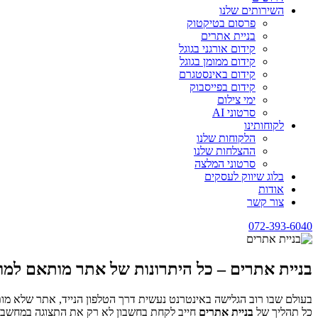
השירותים שלנו
פרסום בטיקטוק
בניית אתרים
קידום אורגני בגוגל
קידום ממומן בגוגל
קידום באינסטגרם
קידום בפייסבוק
ימי צילום
סרטוני AI
לקוחותינו
הלקוחות שלנו
ההצלחות שלנו
סרטוני המלצה
בלוג שיווק לעסקים
אודות
צור קשר
072-393-6040
בניית אתרים – כל היתרונות של אתר מותאם למוב
כל תהליך של
בניית אתרים
חייב לקחת בחשבון לא רק את התצוגה במחשב, א