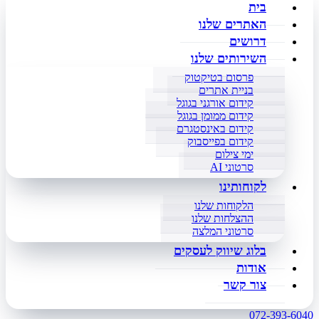
בית
האתרים שלנו
דרושים
השירותים שלנו
פרסום בטיקטוק
בניית אתרים
קידום אורגני בגוגל
קידום ממומן בגוגל
קידום באינסטגרם
קידום בפייסבוק
ימי צילום
סרטוני AI
לקוחותינו
הלקוחות שלנו
ההצלחות שלנו
סרטוני המלצה
בלוג שיווק לעסקים
אודות
צור קשר
072-393-6040