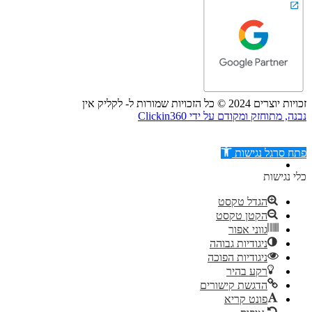
זכויות יוצרים 2024 © כל הזכויות שמורות ל- לקליק אין
נבנה, מתוחזק ומקודם על ידי Clickin360
פתח סרגל נגישות
כלי נגישות
הגדל טקסט
הקטן טקסט
דילוג לתוכן
גווני אפור
ניגודיות גבוהה
ניגודיות הפוכה
רקע בהיר
הדגשת קישורים
פונט קריא