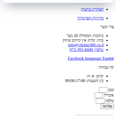
הצהרת נגישות
מדיניות הפרטיות
צור קשר
כתובת: המסילה 20 נשר
בוויז: קליק אין קידום שיווק
info@clickin360.co.il
טלפון: 072-393-6040
Facebook
Instagram
Tumblr
ימי עבודה
ימים: א׳-ה׳
בין השעות: 09:00-17:00
שם
אימייל
טלפון
שליחה