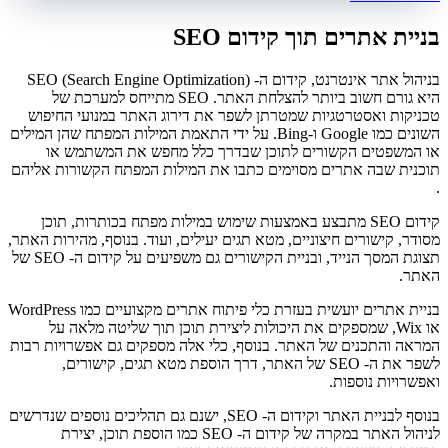
בניית אתרים תוך קידום SEO
בניהול אתר אינטרנט, קידום ה- SEO (Search Engine Optimization)
היא גורם חשוב ביותר להצלחת האתר. SEO מתייחס למערכת של
טכניקות ואסטרטגיות שמטרתן לשפר את דירוג האתר במנועי החיפוש
השונים כמו Google ו-Bing. על ידי התאמת המילות המפתח שהן המילים
או המשפטים הקשורים לתוכן שבדרך כלל מחפש את המשתמש או
תוכנית שבה אתרים מסוימים כתבו את המילות המפתח הקשורות אליהם
.
קידום SEO מתבצע באמצעות שימוש במילות מפתח בכותרות, תוכן
מסודר, קישורים חיצוניים, מטא תגים יעילים, ועוד. בנוסף, מהירות האתר,
תצוגת המסך הנייד, ובניית הקישורים גם משפיעים על קידום ה- SEO של
האתר.
בניית אתרים יועשית בעזרת כלי פיתוח אתרים מקצועיים כמו WordPress
או Wix, שמספקים את היכולות ליצירת תוכן תוך שליטה מלאה על
המראה והתכנים של האתר. בנוסף, כלי אלה מספקים גם אפשרויות רבות
לשפר את ה- SEO של האתר, דרך הוספת מטא תגים, קישורים,
ואפשרויות נוספות.
בנוסף לבניית האתר וקידום ה- SEO, ישנם גם תהליכים נוספים שנדרשים
לניהול האתר במקרה של קידום ה- SEO כמו הוספת תוכן, יצירת