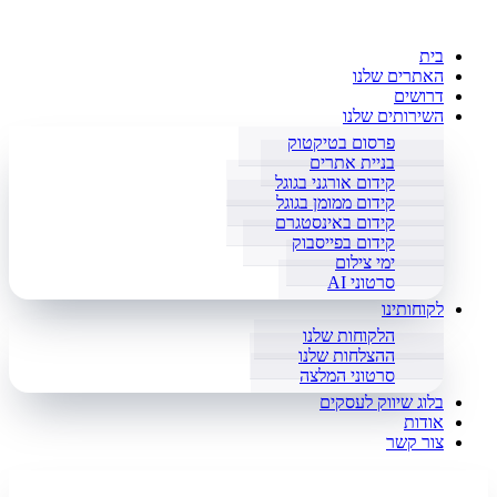
בית
האתרים שלנו
דרושים
השירותים שלנו
פרסום בטיקטוק
בניית אתרים
קידום אורגני בגוגל
קידום ממומן בגוגל
קידום באינסטגרם
קידום בפייסבוק
ימי צילום
סרטוני AI
לקוחותינו
הלקוחות שלנו
ההצלחות שלנו
סרטוני המלצה
בלוג שיווק לעסקים
אודות
צור קשר