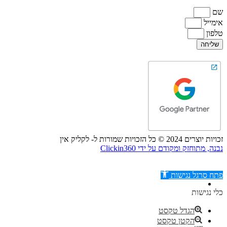
שם
אימייל
טלפון
שליחה
זכויות יוצרים 2024 © כל הזכויות שמורות ל- לקליק אין
נבנה, מתוחזק ומקודם על ידי Clickin360
פתח סרגל נגישות
כלי נגישות
הגדל טקסט
הקטן טקסט