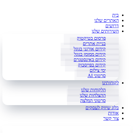
בית
האתרים שלנו
דרושים
השירותים שלנו
פרסום בטיקטוק
בניית אתרים
קידום אורגני בגוגל
קידום ממומן בגוגל
קידום באינסטגרם
קידום בפייסבוק
ימי צילום
סרטוני AI
לקוחותינו
הלקוחות שלנו
ההצלחות שלנו
סרטוני המלצה
בלוג שיווק לעסקים
אודות
צור קשר