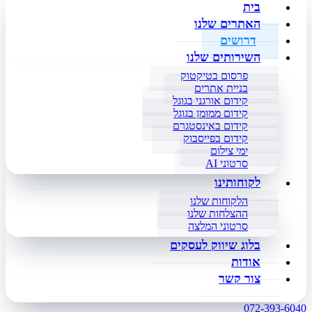
בית
האתרים שלנו
דרושים
השירותים שלנו
פרסום בטיקטוק
בניית אתרים
קידום אורגני בגוגל
קידום ממומן בגוגל
קידום באינסטגרם
קידום בפייסבוק
ימי צילום
סרטוני AI
לקוחותינו
הלקוחות שלנו
ההצלחות שלנו
סרטוני המלצה
בלוג שיווק לעסקים
אודות
צור קשר
072-393-6040