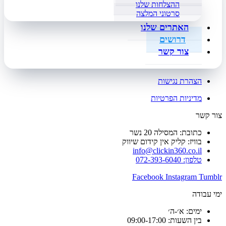
ההצלחות שלנו
סרטוני המלצה
האתרים שלנו
דרושים
צור קשר
הצהרת נגישות
מדיניות הפרטיות
צור קשר
כתובת: המסילה 20 נשר
בוויז: קליק אין קידום שיווק
info@clickin360.co.il
טלפון: 072-393-6040
Facebook
Instagram
Tumblr
ימי עבודה
ימים: א׳-ה׳
בין השעות: 09:00-17:00