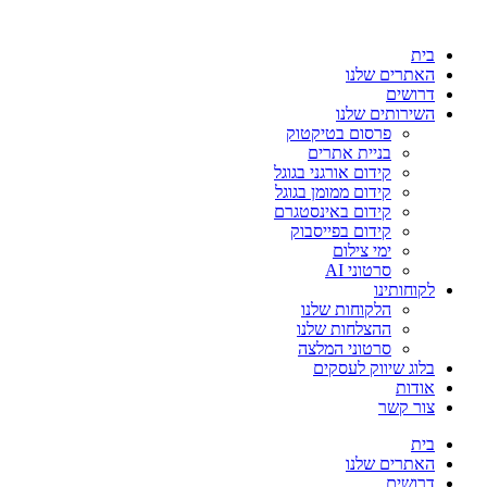
בית
האתרים שלנו
דרושים
השירותים שלנו
פרסום בטיקטוק
בניית אתרים
קידום אורגני בגוגל
קידום ממומן בגוגל
קידום באינסטגרם
קידום בפייסבוק
ימי צילום
סרטוני AI
לקוחותינו
הלקוחות שלנו
ההצלחות שלנו
סרטוני המלצה
בלוג שיווק לעסקים
אודות
צור קשר
בית
האתרים שלנו
דרושים