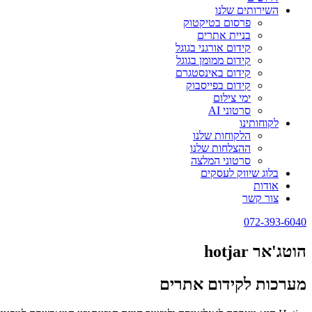
השירותים שלנו
פרסום בטיקטוק
בניית אתרים
קידום אורגני בגוגל
קידום ממומן בגוגל
קידום באינסטגרם
קידום בפייסבוק
ימי צילום
סרטוני AI
לקוחותינו
הלקוחות שלנו
ההצלחות שלנו
סרטוני המלצה
בלוג שיווק לעסקים
אודות
צור קשר
072-393-6040
הוטג'אר hotjar
מערכות לקידום אתרים