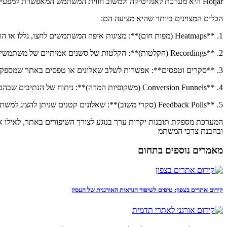
Hotjar היא מערכת לאנליטיקה ולמשוב חווית המשתמש המאפשרת למפעילי אתרים ואפליקציות להבין את התנהגות המשתמשים ולשפר את החוויה שהם מציעים.
הכלים המצוינים ביותר שהיא מציעה הם:
1. **Heatmaps (מפות חום)**: מציגות איפה המשתמשים לחצו, גללו או התעכבו בצורה חזותית על הדף. זה מאפשר לראות אילו אזורים בדף הם הכי פופולריים ואילו אזורים נעלמים מהם.
2. **Recordings (הקלטות)**: הקלטות של סשנים אמיתיים של משתמשים באתר, כך שניתן לראות איך הם מתנהגים, איפה הם מתקשים וכיצד הם מגלישים.
3. **סקרים וטפסים**: אפשרות לשלב שאלונים או טפסים באתר שמספקים משוב ישיר מהמשתמשים.
4. **Conversion Funnels (משקופיות המרה)**: ניתוח של הנתיבים שבהם המשתמשים עוברים באתר, ואיפה הם "נופלים" או מתקעים ועוזבים את התהליך.
5. **Feedback Polls (סקרי משוב)**: שאלונים קטנים שניתן להציג למשתמשים באופן דינאמי במהלך הגלישה שלהם.
ובהבנת צרכי המשתמ
מאמרים נוספים בתחום
קידום אתרים בצפון: טיפים לשיפור הנראות האורגנית של העסק