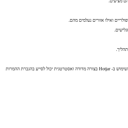
המערכת מספקת תובנות יקרות ערך בנוגע לצורך השיפורים באתר, לאילו אזורים המשתמשים מתעניינים ולאילו לא, או איפה הם נתקעים ומתפרצים. השימוש ב- Hotjar בצורה מדודה ואסטרטגית יכול לסייע בהגברת ההמרות