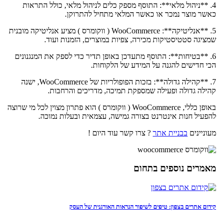
4. **ניהול מלאי**: התוסף מספק כלים לניהול מלאי, כולל התראות
כאשר מוצר נמכר או כאשר המלאי מתחיל להתרוקן.
5. **אנליטיקה**: WooCommerce ( ווקומרס ) מציע אנליטיקה מובנית
שמציגה סטטיסטיקות מכירה, צפיות במוצרים, הזמנות ועוד.
6. **בטיחות**: התוסף מתעדכן באופן תדיר כדי לספק את המנגנונים
הכי חדישים להגנה על המידע של הלקוחות.
7. **קהילה גדולה**: בזכות הפופולריות של WooCommerce, ישנה
קהילה גדולה ופעילה שמספקת תמיכה, מדריכים והרחבות.
באופן כללי, WooCommerce ( ווקומרס ) הוא פתרון מצוין לכל מי שרוצה
להפעיל חנות אינטרנט בצורה גמישה, עצמאית ובעלות נמוכה.
מעוניינים
בבניית אתר
? צרו קשר עוד היום !
מאמרים נוספים בתחום
קידום אתרים בצפון: טיפים לשיפור הנראות האורגנית של העסק