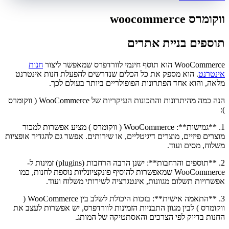
ווקומרס woocommerce
תוספים בניית אתרים
WooCommerce הוא תוסף חינמי לוורדפרס שמאפשר ליצור
חנות
אינטרנט
. הוא מספק את כל הכלים שנדרשים להפעלת חנות אינטרנט
מלאה, והוא אחד הפתרונות הפופולריים ביותר בעולם לכך.
הנה כמה מהיתרונות והתכונות העיקריות של WooCommerce ( ווקומרס
):
1. **גמישות**: WooCommerce ( ווקומרס ) מציע אפשרות למכור
מוצרים פיזיים, מוצרים דיגיטליים, או שירותים. אפשר גם להגדיר אופציות
משלוח, מסים ועוד.
2. **תוספים והרחבות**: ישנן הרבה הרחבות (plugins) זמינות ל-
WooCommerce שמאפשרות להוסיף פונקציונליות נוספת לחנות, כמו
אפשרויות תשלום מגוונות, אינטגרציה לשירותי משלוח ועוד.
3. **התאמה אישית**: בזכות היכולת לשלב בין WooCommerce (
ווקומרס ) לבין מגוון התבניות הזמינות לוורדפרס, יש אפשרות לעצב את
החנות בדיוק לפי הצרכים והאסתטיקה של המותג.