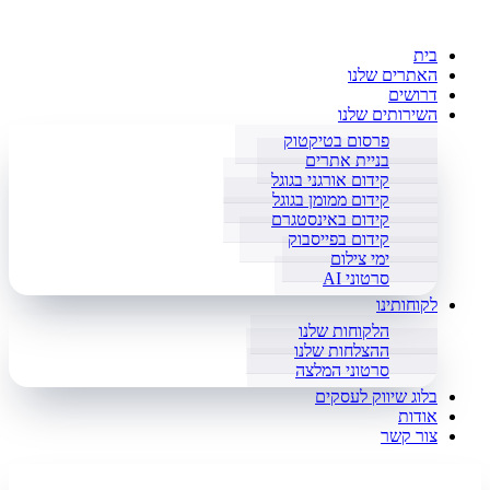
בית
האתרים שלנו
דרושים
השירותים שלנו
פרסום בטיקטוק
בניית אתרים
קידום אורגני בגוגל
קידום ממומן בגוגל
קידום באינסטגרם
קידום בפייסבוק
ימי צילום
סרטוני AI
לקוחותינו
הלקוחות שלנו
ההצלחות שלנו
סרטוני המלצה
בלוג שיווק לעסקים
אודות
צור קשר