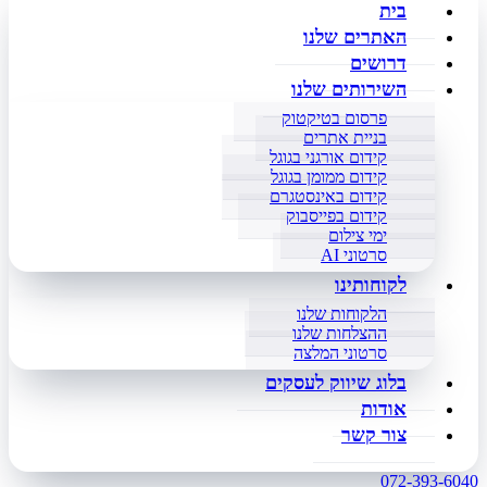
בית
האתרים שלנו
דרושים
השירותים שלנו
פרסום בטיקטוק
בניית אתרים
קידום אורגני בגוגל
קידום ממומן בגוגל
קידום באינסטגרם
קידום בפייסבוק
ימי צילום
סרטוני AI
לקוחותינו
הלקוחות שלנו
ההצלחות שלנו
סרטוני המלצה
בלוג שיווק לעסקים
אודות
צור קשר
072-393-6040