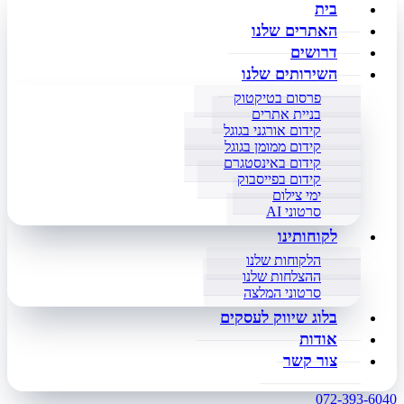
בית
האתרים שלנו
דרושים
השירותים שלנו
פרסום בטיקטוק
בניית אתרים
קידום אורגני בגוגל
קידום ממומן בגוגל
קידום באינסטגרם
קידום בפייסבוק
ימי צילום
סרטוני AI
לקוחותינו
הלקוחות שלנו
ההצלחות שלנו
סרטוני המלצה
בלוג שיווק לעסקים
אודות
צור קשר
072-393-6040