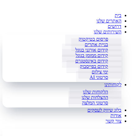
בית
האתרים שלנו
דרושים
השירותים שלנו
פרסום בטיקטוק
בניית אתרים
קידום אורגני בגוגל
קידום ממומן בגוגל
קידום באינסטגרם
קידום בפייסבוק
ימי צילום
סרטוני AI
לקוחותינו
הלקוחות שלנו
ההצלחות שלנו
סרטוני המלצה
בלוג שיווק לעסקים
אודות
צור קשר