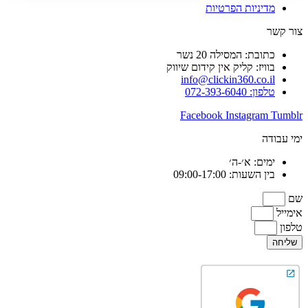
מדיניות הפרטיות
צור קשר
כתובת: המסילה 20 נשר
בוויז: קליק אין קידום שיווק
info@clickin360.co.il
טלפון: 072-393-6040
Facebook
Instagram
Tumblr
ימי עבודה
ימים: א׳-ה׳
בין השעות: 09:00-17:00
שם
אימייל
טלפון
שליחה