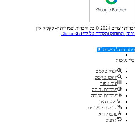
זכויות יוצרים 2024 © כל הזכויות שמורות ל- לקליק אין
נבנה, מתוחזק ומקודם על ידי Clickin360
פתח סרגל נגישות
כלי נגישות
הגדל טקסט
הקטן טקסט
דילוג לתוכן
גווני אפור
ניגודיות גבוהה
ניגודיות הפוכה
רקע בהיר
הדגשת קישורים
פונט קריא
איפוס