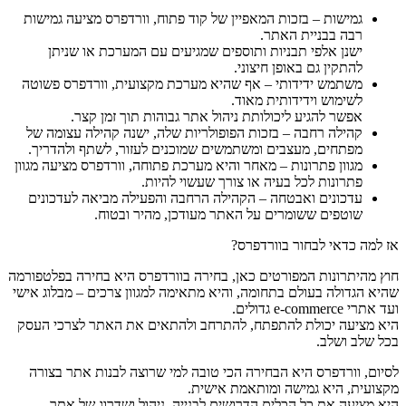
גמישות – בזכות המאפיין של קוד פתוח, וורדפרס מציעה גמישות
רבה בבניית האתר.
ישנן אלפי תבניות ותוספים שמגיעים עם המערכת או שניתן
להתקין גם באופן חיצוני.
משתמש ידידותי – אף שהיא מערכת מקצועית, וורדפרס פשוטה
לשימוש וידידותית מאוד.
אפשר להגיע ליכולותת ניהול אתר גבוהות תוך זמן קצר.
קהילה רחבה – בזכות הפופולריות שלה, ישנה קהילה עצומה של
מפתחים, מעצבים ומשתמשים שמוכנים לעזור, לשתף ולהדריך.
מגוון פתרונות – מאחר והיא מערכת פתוחה, וורדפרס מציעה מגוון
פתרונות לכל בעיה או צורך שעשוי להיות.
עדכונים ואבטחה – הקהילה הרחבה והפעילה מביאה לעדכונים
שוטפים ששומרים על האתר מעודכן, מהיר ובטוח.
אז למה כדאי לבחור בוורדפרס?
חוץ מהיתרונות המפורטים כאן, בחירה בוורדפרס היא בחירה בפלטפורמה
שהיא הגדולה בעולם בתחומה, והיא מתאימה למגוון צרכים – מבלוג אישי
ועד אתרי e-commerce גדולים.
היא מציעה יכולת להתפתח, להתרחב ולהתאים את האתר לצרכי העסק
בכל שלב ושלב.
לסיום, וורדפרס היא הבחירה הכי טובה למי שרוצה לבנות אתר בצורה
מקצועית, היא גמישה ומותאמת אישית.
היא מציעה את כל הכלים הדרושים לבנייה, ניהול ושדרוג של אתר