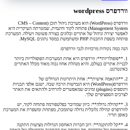
וורדפרס wordpress
וורדפרס (WordPress) הוא מערכת ניהול תוכן (CMS – Content
Management System) פתוחה לקוד וחינמית, שמטרתה העיקרית היא
לאפשר יצירה וניהול של אתרים ובלוגים בצורה פשוטה ויעילה. המערכת
פותחה בשפת התכנות PHP ומשתמשת במסד נתונים MySQL.
הנה כמה נקודות מרכזיות לגבי וורדפרס:
1. **פופולריות**: וורדפרס היא אחת המערכות הפופולריות ביותר
לבניית אתרים בעולם, והיא מנהלת אחוז גבוה מאוד מכלל האתרים
באינטרנט.
2. **התאמה אישית**: אחת היתרונות הגדולים של
וורדפרס(WordPress) היא הגמישות הרבה שבה. ישנם אלפי תבניות
ותוספים (plugins) זמינים שמאפשרים להרחיב ולהתאים את האתר
לצרכים הספציפיים שלך.
3. **קהילה גדולה**: כיוון שמדובר בפלטפורמה פתוחה לקוד, יש
לוורדפרס קהילה גלובלית גדולה שתומכת, מפתחת ומשפרת את המערכת
באופן תדיר.
4. **קל להתקנה**: רוב חברות האחסון הגדולות מציעות התקנה
אוטומטית של וורדפרס, מה שהופך את ההתקנה וההפעלה של האתר