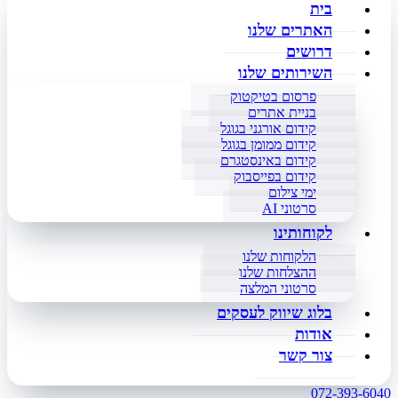
בית
האתרים שלנו
דרושים
השירותים שלנו
פרסום בטיקטוק
בניית אתרים
קידום אורגני בגוגל
קידום ממומן בגוגל
קידום באינסטגרם
קידום בפייסבוק
ימי צילום
סרטוני AI
לקוחותינו
הלקוחות שלנו
ההצלחות שלנו
סרטוני המלצה
בלוג שיווק לעסקים
אודות
צור קשר
072-393-6040