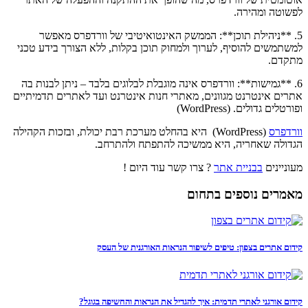
לפשוטה ומהירה.
5. **ניהילת תוכן**: הממשק האינטואיטיבי של וורדפרס מאפשר
למשתמשים להוסיף, לערוך ולמחוק תוכן בקלות, ללא הצורך בידע טכני
מתקדם.
6. **גמישות**: וורדפרס אינה מוגבלת לבלוגים בלבד – ניתן לבנות בה
אתרים אינטרנט מגוונים, מאתרי חנות אינטרנט ועד לאתרים תדמיתיים
ופורטלים גדולים. (WordPress)
וורדפרס
(WordPress) היא בהחלט מערכת רבת יכולת, ובזכות הקהילה
הגדולה שאחריה, היא ממשיכה להתפתח ולהתרחב.
מעוניינים
בבניית אתר
? צרו קשר עוד היום !
מאמרים נוספים בתחום
קידום אתרים בצפון: טיפים לשיפור הנראות האורגנית של העסק
קידום אורגני לאתרי תדמית: איך להגדיל את הנראות והחשיפה בגוגל?