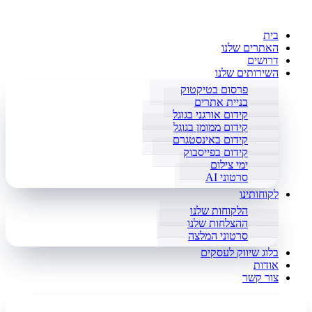
בית
האתרים שלנו
דרושים
השירותים שלנו
פרסום בטיקטוק
בניית אתרים
קידום אורגני בגוגל
קידום ממומן בגוגל
קידום באינסטגרם
קידום בפייסבוק
ימי צילום
סרטוני AI
לקוחותינו
הלקוחות שלנו
ההצלחות שלנו
סרטוני המלצה
בלוג שיווק לעסקים
אודות
צור קשר