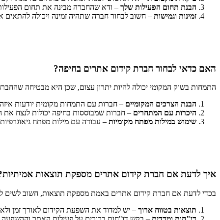
הבנת תחום הפעילות שלך
– ודא שהחברה מבינה את תחום הפעילות
זמינות וגמישות
– חשוב לבחור חברה שתהיה זמינה ויכולה להתאים את
האם כדאי לבחור חברת קידום אתרים בחיפה?
התמחות בשוק המקומי יכולה להיות יתרון עצום, שכן היא מבטיחה שהחברה
הבנת הצרכים המקומיים
– חברות עם התמחות מקומית יודעות איזה 
היכרות עם המתחרים
– חברות שמבוססות בחיפה יכולות לנצח את ה
שימוש במילות מפתח מקומיות
– עבודה עם מילות מפתח גיאוגרפיות כ
איך לדעת אם חברת קידום אתרים מספקת תוצאות אמיתיות?
בכדי לדעת אם חברת קידום אתרים באמת מספקת תוצאות, חשוב לשים לב
תוצאות בטווח ארוך
– יש למדוד את השפעת הקידום לאורך זמן ולא
דו"חות ומדדים
– בקש דו"חות ברורים על פעילות האתר וההשפעה 