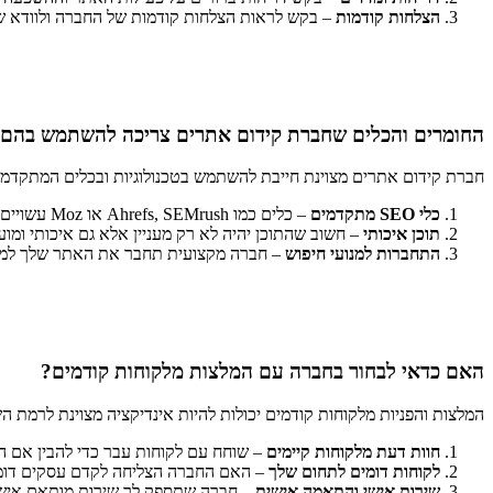
הצלחות קודמות
– בקש לראות הצלחות קודמות של החברה ולוודא שה
החומרים והכלים שחברת קידום אתרים צריכה להשתמש בהם
חברת קידום אתרים מצוינת חייבת להשתמש בטכנולוגיות ובכלים המתקדמים 
כלי SEO מתקדמים
– כלים כמו Ahrefs, SEMrush או Moz עשויים לעזור למומחים למצוא את המילים הנכונות.
תוכן איכותי
– חשוב שהתוכן יהיה לא רק מעניין אלא גם איכותי ומו
התחברות למנועי חיפוש
– חברה מקצועית תחבר את האתר שלך למנוע
האם כדאי לבחור בחברה עם המלצות מלקוחות קודמים?
המלצות והפניות מלקוחות קודמים יכולות להיות אינדיקציה מצוינת לרמת ה
חוות דעת מלקוחות קיימים
– שוחח עם לקוחות עבר כדי להבין אם ה
לקוחות דומים לתחום שלך
– האם החברה הצליחה לקדם עסקים דומים
שירות אישי והתאמה אישית
– חברה שתספק לך שירות מותאם אישי