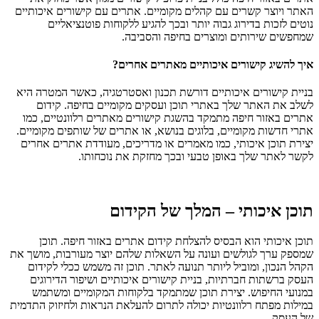
האתר ויוצר קשרים עם קהלים מקומיים. אתרים עם קישורים איכותיים
נוטים לזכות בדירוג גבוה יותר ובכך להגיע ללקוחות פוטנציאליים
שמחפשים שירותים ומוצרים בחיפה והסביבה.
איך להשיג קישורים איכותיים מאתרים אחרים?
בניית קישורים איכותיים דורשת תכנון ואסטרטגיה, כאשר המטרה היא
לשלב את האתר שלך באתרי תוכן ועסקים מקומיים בחיפה. קידום
אתרים באזור חיפה מתמקד בהשגת קישורים מאתרים רלוונטיים, כמו
אתרי חדשות מקומיים, בלוגים בנושא, או אתרים של שותפים מקומיים.
יצירת תוכן איכותי, כמו מאמרים או מדריכים, מעודדת אתרים אחרים
לקשר לאתר שלך באופן טבעי ובכך מחזקת את נוכחותו.
תוכן איכותי – המלך של הקידום
תוכן איכותי הוא הבסיס להצלחת קידום אתרים באזור חיפה. תוכן
שמספק ערך לגולשים ועונה על השאלות שלהם יוצר מעורבות, מושך את
הקהל הנכון, ומוביל ליותר תנועה לאתר. תוכן זה משמש ככלי לקידום
העסק ברשתות חברתיות, בניית קישורים איכותיים ושיפור הדירוגים
במנועי החיפוש. יצירת תוכן שמתמקד בלקוחות המקומיים ומשתמש
במילות מפתח רלוונטיות יכולה לתרום להעלאת הנראות ולחיזוק התדמית
של העסק.