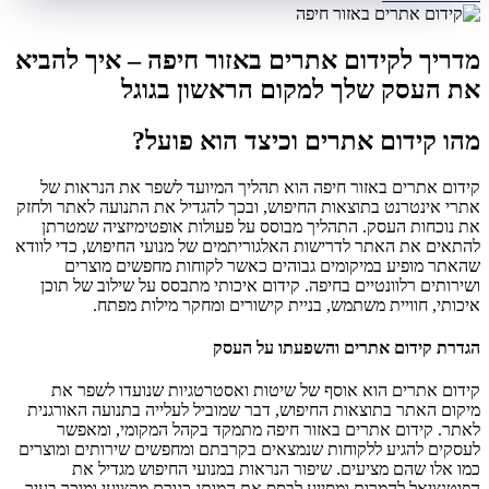
מדריך לקידום אתרים באזור חיפה – איך להביא
את העסק שלך למקום הראשון בגוגל
מהו קידום אתרים וכיצד הוא פועל?
קידום אתרים באזור חיפה הוא תהליך המיועד לשפר את הנראות של
אתרי אינטרנט בתוצאות החיפוש, ובכך להגדיל את התנועה לאתר ולחזק
את נוכחות העסק. התהליך מבוסס על פעולות אופטימיזציה שמטרתן
להתאים את האתר לדרישות האלגוריתמים של מנועי החיפוש, כדי לוודא
שהאתר מופיע במיקומים גבוהים כאשר לקוחות מחפשים מוצרים
ושירותים רלוונטיים בחיפה. קידום איכותי מתבסס על שילוב של תוכן
איכותי, חוויית משתמש, בניית קישורים ומחקר מילות מפתח.
הגדרת קידום אתרים והשפעתו על העסק
קידום אתרים הוא אוסף של שיטות ואסטרטגיות שנועדו לשפר את
מיקום האתר בתוצאות החיפוש, דבר שמוביל לעלייה בתנועה האורגנית
לאתר. קידום אתרים באזור חיפה מתמקד בקהל המקומי, ומאפשר
לעסקים להגיע ללקוחות שנמצאים בקרבתם ומחפשים שירותים ומוצרים
כמו אלו שהם מציעים. שיפור הנראות במנועי החיפוש מגדיל את
הפוטנציאל להמרות ומסייע לבסס את המותג כגורם מקצועי ומוכר בעיר.