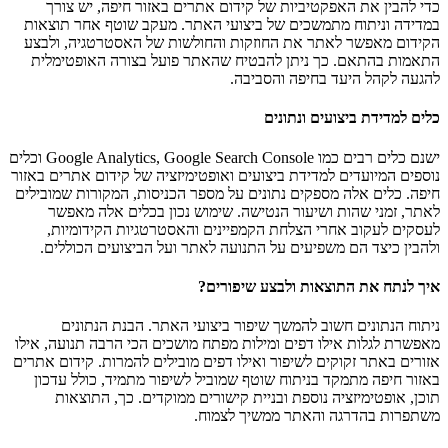
כדי להבין את האפקטיביות של קידום אתרים באזור חיפה, יש צורך
במדידה וניתוח מתמשכים של ביצועי האתר. מעקב שוטף אחר תוצאות
הקידום מאפשר לאתר את החוזקות והחולשות של האסטרטגיה, ולבצע
התאמות בהתאם. כך ניתן להבטיח שהאתר פועל בצורה האופטימלית
להגעה לקהל היעד בחיפה והסביבה.
כלים למדידת ביצועים ונתונים
ישנם כלים רבים כמו Google Analytics, Google Search Console וכלים
נוספים המיועדים למדידת ביצועים ואופטימיזציה של קידום אתרים באזור
חיפה. כלים אלה מספקים נתונים על מספר הכניסות, המקורות שמובילים
לאתר, זמני שהות ושיעור הנטישה. שימוש נכון בכלים אלה מאפשר
לעסקים לעקוב אחרי הצלחת הקמפיינים והאסטרטגיות הקידומיות,
ולהבין כיצד הם משפיעים על התנועה לאתר ועל הביצועים הכוללים.
איך לנתח את התוצאות ולבצע שיפורים?
ניתוח הנתונים חשוב להמשך שיפור ביצועי האתר. הבנת הנתונים
מאפשרת לגלות אילו דפים ומילות מפתח מושכים הכי הרבה תנועה, אילו
אזורים באתר זקוקים לשיפור ואילו דפים מובילים להמרות. קידום אתרים
באזור חיפה מתמקד בניתוח שוטף שמוביל לשיפור מתמיד, כולל עדכון
תוכן, אופטימיזציה נוספת ובניית קישורים ממוקדים. כך, התוצאות
משתפרות בהדרגה והאתר ממשיך לצמוח.