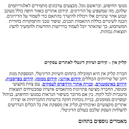
מנועי החיפוש, ובראשם גוגל, מבצעים עדכונים מתמידים לאלגוריתמים
שלהם, מה שמשפיע על הדירוגים. קידום אתרים באזור חיפה כולל מעקב
קבוע אחר שינויים אלו ויכולת להיערך בהתאם כדי לשמור על הדירוגים.
הכנה לשינויים כוללת התאמות תכנים, שיפור טכני והתמקדות בחוויית
המשתמש, כך שהאתר יוכל לעמוד בדרישות החדשות ולהמשיך להציג
תוצאות גבוהות.
קליק אין – קידום ושיווק דיגטלי לאתרים עסקיים
חברת קליק אין היא המובילה בתחום השיווק הדיגיטלי, המספקת מגוון
רחב של שירותים הכוללים
קידום אורגני
,
קידום ממומן
,
קידום בפייסבוק
,
קידום באינסטגרם
,
ובניית אתרי וורדפרס לעסקים
. עם צוות מקצועי
ומנוסה, החברה מציעה פתרונות מותאמים אישית שמבטיחים תוצאות
מיטביות לכל לקוח. בין אם מדובר בשיפור הנראות במנועי החיפוש, בניהול
קמפיינים ממומנים, בניית נוכחות חזקה ברשתות החברתיות או יצירת
אתרים מקצועיים ואיכותיים,קליק אין מספקת את כל הכלים הנדרשים
להצלחת העסק שלכם בעולם הדיגיטלי.
מאמרים נוספים בתחום