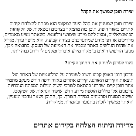
יצירת תוכן שמושך את הקהל
יצירת תוכן שמעניין את קהל היעד המקומי הוא מפתח להצלחת קידום
אתרים באזור חיפה. תוכן כזה מתמקד בצרכים ובשאלות של הלקוחות
הפוטנציאליים, ומציג להם מידע שימושי ורלוונטי. כשאתר מציע מאמרים,
מדריכים או דפי מידע שמתעדכנים בצורה קבועה, הוא מייצר ערך, מגדיל
את שהות הגולשים באתר ומגביר את האמינות של העסק. כתוצאה מכך,
מנועי החיפוש רואים בו מקור מידע איכותי ומקנים לו דירוג גבוה יותר.
כיצד לעדכן ולתחזק את התוכן הקיים?
עדכון תוכן באופן קבוע חשוב לשמירה על הרלוונטיות של האתר ועל
תוצאות הקידום האורגני. קידום אתרים באזור חיפה דורש מעקב מתמיד
אחר תוכן קיים ושדרוגו בהתאם לצורכי השוק ומילות המפתח הנוכחיות.
עדכונים אלו כוללים הוספת מידע חדש, שיפור הנראות של הטקסט,
ושילוב תמונות וסרטונים במידת הצורך. כך, התוכן נשאר עדכני ומעניין,
והאתר ממשיך לזכות בתנועה ובהמרות ממוקדות.
מדידה וניתוח הצלחה בקידום אתרים