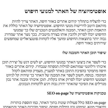
אופטימיזציה של האתר למנועי חיפוש
כדי להצליח בתהליך קידום אתרים באזור חיפה, האתר צריך להיות
מותאם היטב לדרישות מנועי החיפוש. אופטימיזציה של האתר כוללת את
התאמת תוכן האתר, המבנה והאלמנטים הטכניים שלו כך שמנועי
החיפוש יוכלו לסרוק ולהבין אותו בצורה מיטבית. בכך נוצר אתר שמדורג
גבוה יותר בתוצאות החיפוש ומושך אליו לקוחות פוטנציאליים שמחפשים
שירותים באזור חיפה.
שיפור תוכן האתר והמבנה שלו
כדי לשפר את ביצועי האתר במנועי החיפוש, יש לשים דגש על יצירת תוכן
איכותי ורלוונטי שמותאם למילות המפתח שנבחרו. קידום אתרים באזור
חיפה מתמקד בהפיכת התוכן באתר למעניין, מעמיק ומותאם לקהל
המקומי. בנוסף, חשוב לשפר את המבנה של האתר כך שיהיה קל לניווט
ושמנועי החיפוש יוכלו לסרוק אותו בקלות. תוכן איכותי ומבנה אתר נכון
מגדילים את הסיכוי שהאתר ידורג גבוה ויגיע ללקוחות הנכונים.
טכניקות אופטימיזציה של SEO on-page
SEO on-page כולל פעולות שונות בתוך האתר, כמו הוספת כותרות
ותיאורי מטא, שימוש נכון במילות מפתח, שיפור מהירות האתר והתאמתו