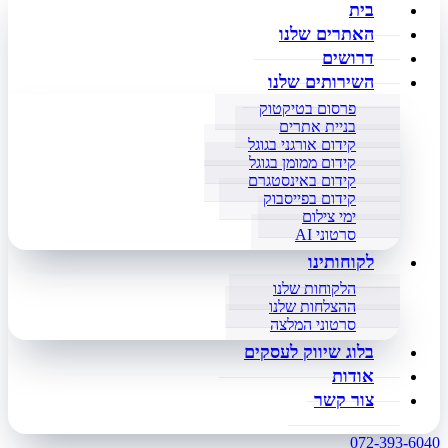
בית
האתרים שלנו
דרושים
השירותים שלנו
פרסום בטיקטוק
בניית אתרים
קידום אורגני בגוגל
קידום ממומן בגוגל
קידום באינסטגרם
קידום בפייסבוק
ימי צילום
סרטוני AI
לקוחותינו
הלקוחות שלנו
ההצלחות שלנו
סרטוני המלצה
בלוג שיווק לעסקים
אודות
צור קשר
072-393-6040