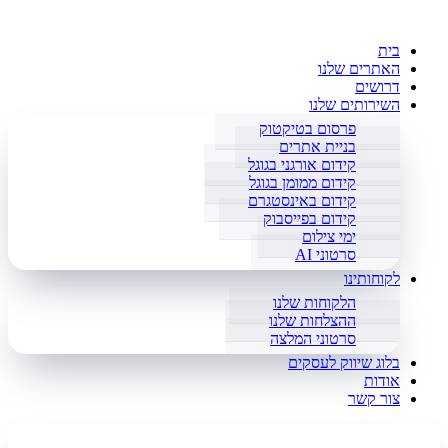
בית
האתרים שלנו
דרושים
השירותים שלנו
פרסום בטיקטוק
בניית אתרים
קידום אורגני בגוגל
קידום ממומן בגוגל
קידום באינסטגרם
קידום בפייסבוק
ימי צילום
סרטוני AI
לקוחותינו
הלקוחות שלנו
ההצלחות שלנו
סרטוני המלצה
בלוג שיווק לעסקים
אודות
צור קשר