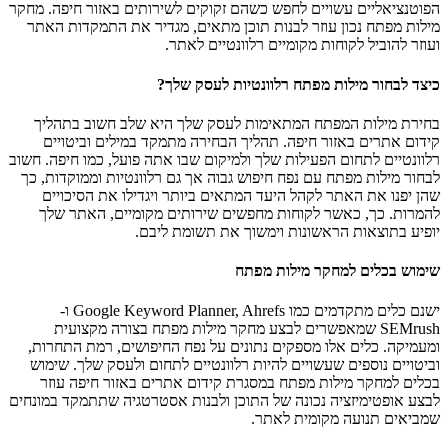
הפוטנציאליים עשויים לחפש כשהם זקוקים לשירותים באזור חיפה. מחקר
מילות מפתח נכון עוזר לבנות תוכן מתאים, מגדיר את התמקדות האתר
ועוזר להוביל לקוחות מקומיים רלוונטיים לאתר.
כיצד לבחור מילות מפתח רלוונטיות לעסק שלך?
בחירת מילות המפתח המתאימות לעסק שלך היא שלב חשוב בתהליך
קידום אתרים באזור חיפה. תהליך הבחירה מתמקד במילים וביטויים
רלוונטיים לתחום הפעילות שלך ולמיקום שבו אתה פועל, כמו חיפה. חשוב
לבחור מילות מפתח עם נפח חיפוש גבוה אך גם רלוונטיות וממוקדות, כך
שהן יפנו את האתר לקהל היעד המתאים ביותר ויגדילו את הסיכויים
להמרות. כך, כאשר לקוחות מחפשים שירותים מקומיים, האתר שלך
יופיע בתוצאות הראשונות וימשוך את תשומת ליבם.
שימוש בכלים למחקר מילות מפתח
ישנם כלים מתקדמים כמו Google Keyword Planner, Ahrefs ו-
SEMrush שמאפשרים לבצע מחקר מילות מפתח בצורה מקצועית
ומעמיקה. כלים אלו מספקים נתונים על נפח החיפושים, רמת התחרות,
וביטויים נוספים שעשויים להיות רלוונטיים לתחום ולעסק שלך. שימוש
בכלים למחקר מילות מפתח במסגרת קידום אתרים באזור חיפה עוזר
לבצע אופטימיזציה נכונה של התוכן ולבנות אסטרטגיה שתתמקד במונחים
שמביאים תנועה מקומית לאתר.