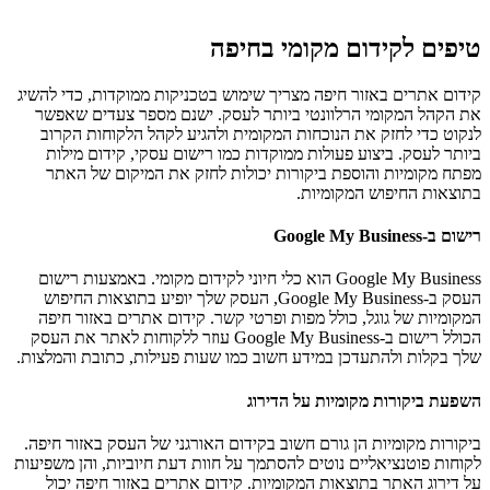
טיפים לקידום מקומי בחיפה
קידום אתרים באזור חיפה מצריך שימוש בטכניקות ממוקדות, כדי להשיג
את הקהל המקומי הרלוונטי ביותר לעסק. ישנם מספר צעדים שאפשר
לנקוט כדי לחזק את הנוכחות המקומית ולהגיע לקהל הלקוחות הקרוב
ביותר לעסק. ביצוע פעולות ממוקדות כמו רישום עסקי, קידום מילות
מפתח מקומיות והוספת ביקורות יכולות לחזק את המיקום של האתר
בתוצאות החיפוש המקומיות.
רישום ב-Google My Business
Google My Business הוא כלי חיוני לקידום מקומי. באמצעות רישום
העסק ב-Google My Business, העסק שלך יופיע בתוצאות החיפוש
המקומיות של גוגל, כולל מפות ופרטי קשר. קידום אתרים באזור חיפה
הכולל רישום ב-Google My Business עוזר ללקוחות לאתר את העסק
שלך בקלות ולהתעדכן במידע חשוב כמו שעות פעילות, כתובת והמלצות.
השפעת ביקורות מקומיות על הדירוג
ביקורות מקומיות הן גורם חשוב בקידום האורגני של העסק באזור חיפה.
לקוחות פוטנציאליים נוטים להסתמך על חוות דעת חיוביות, והן משפיעות
על דירוג האתר בתוצאות המקומיות. קידום אתרים באזור חיפה יכול