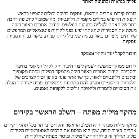
עלייה בנראות ובתנועה לאתר
בזכות קידום אתרים מותאם, עסקים בחיפה יכולים להופיע בראש
תוצאות החיפוש במילים מקומיות רלוונטיות, מה שמוביל לחשיפה רחבה
יותר של האתר ולעלייה בתנועת הגולשים. קידום אתרים באזור חיפה
מעלה את הסבירות שהאתר יופיע בפני לקוחות פוטנציאליים המחפשים
שירותים ומוצרים באזורם, מה שמוביל ליותר פניות, ביקורים, והזדמנויות
עסקיות.
חיבור לקהל יעד מקומי וממוקד
קידום ממוקד מאפשר לעסק ליצור חיבור חזק לקהל המקומי בחיפה
והסביבה. קידום אתרים באזור חיפה מתמקד במילות מפתח מקומיות
ובתכנים רלוונטיים לאזור, כך שהאתר פונה באופן ישיר לצרכים של
הלקוחות המקומיים ומציע להם פתרונות מותאמים. פנייה ישירה זו מעלה
את הסיכויים להמרות ולהפיכת גולשים ללקוחות נאמנים.
מחקר מילות מפתח – השלב הראשון בקידום
מחקר מילות מפתח הוא השלב הראשון והקריטי ביותר בכל תהליך קידום
אתרים באזור חיפה, שכן הוא מבסס את הבסיס לאסטרטגיית הקידום
כולה. תהליך זה כולל זיהוי של מילות וביטויי מפתח שהלקוחות