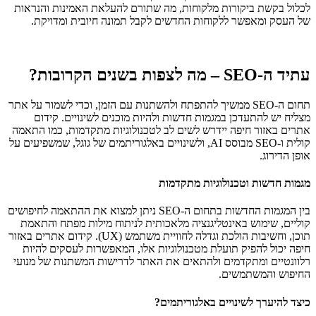
לכלול בקשת ביקורות מלקוחות, מה שתורם להעלאת האמינות והנראות
של העסק ומאפשר ללקוחות החדשים לקבל תמונה חיובית ומדויקת.
עתיד ה-SEO – מה לצפות בשנים הקרובות?
תחום ה-SEO ממשיך להתפתח ולהשתנות עם הזמן, וכדי לשמור על אתר
מצליח יש להתעדכן במגמות חדשות ולהיות מוכנים לשינויים. קידום
אתרים באזור חיפה יידרש לשים לב לטכנולוגיות מתקדמות, כמו התאמה
קולית ו-SEO מבוסס AI, ולשינויים באלגוריתמים של גוגל, שמשפיעים על
אופן הדירוג.
מגמות חדשות וטכנולוגיות מתקדמות
בין המגמות החדשות בתחום ה-SEO ניתן למצוא את ההתאמה לחיפושים
קוליים, שימוש באינטליגנציה מלאכותית לניתוח מילות מפתח והתאמת
תוכן, וחשיבות הולכת וגדלה לחוויית משתמש (UX). קידום אתרים באזור
חיפה יכול להפיק תועלת מטכנולוגיות אלו, המאפשרות לעסקים להיות
רלוונטיים ומתקדמים ולהתאים את האתר לדרישות המשתנות של מנועי
החיפוש והמשתמשים.
כיצד להיערך לשינויים באלגוריתמים?