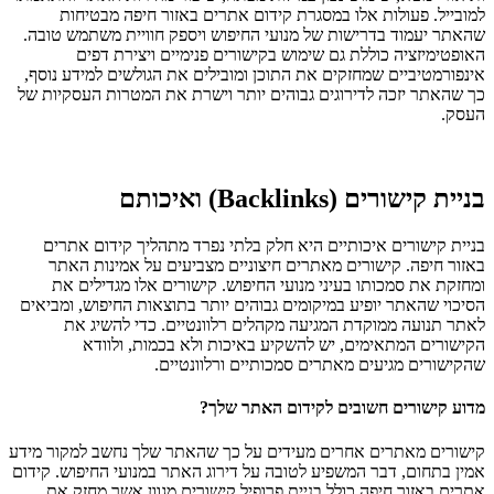
למובייל. פעולות אלו במסגרת קידום אתרים באזור חיפה מבטיחות
שהאתר יעמוד בדרישות של מנועי החיפוש ויספק חוויית משתמש טובה.
האופטימיזציה כוללת גם שימוש בקישורים פנימיים ויצירת דפים
אינפורמטיביים שמחזקים את התוכן ומובילים את הגולשים למידע נוסף,
כך שהאתר יזכה לדירוגים גבוהים יותר וישרת את המטרות העסקיות של
העסק.
בניית קישורים (Backlinks) ואיכותם
בניית קישורים איכותיים היא חלק בלתי נפרד מתהליך קידום אתרים
באזור חיפה. קישורים מאתרים חיצוניים מצביעים על אמינות האתר
ומחזקת את סמכותו בעיני מנועי החיפוש. קישורים אלו מגדילים את
הסיכוי שהאתר יופיע במיקומים גבוהים יותר בתוצאות החיפוש, ומביאים
לאתר תנועה ממוקדת המגיעה מקהלים רלוונטיים. כדי להשיג את
הקישורים המתאימים, יש להשקיע באיכות ולא בכמות, ולוודא
שהקישורים מגיעים מאתרים סמכותיים ורלוונטיים.
מדוע קישורים חשובים לקידום האתר שלך?
קישורים מאתרים אחרים מעידים על כך שהאתר שלך נחשב למקור מידע
אמין בתחום, דבר המשפיע לטובה על דירוג האתר במנועי החיפוש. קידום
אתרים באזור חיפה כולל בניית פרופיל קישורים מגוון אשר מחזק את