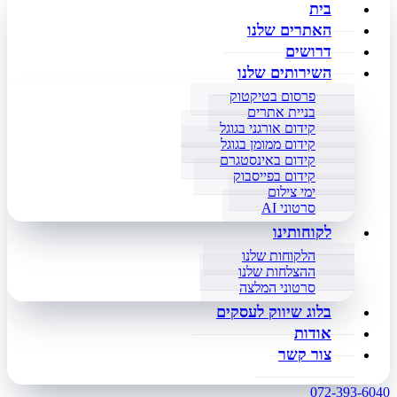
בית
האתרים שלנו
דרושים
השירותים שלנו
פרסום בטיקטוק
בניית אתרים
קידום אורגני בגוגל
קידום ממומן בגוגל
קידום באינסטגרם
קידום בפייסבוק
ימי צילום
סרטוני AI
לקוחותינו
הלקוחות שלנו
ההצלחות שלנו
סרטוני המלצה
בלוג שיווק לעסקים
אודות
צור קשר
072-393-6040