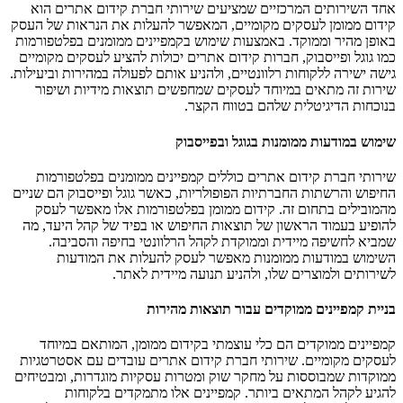
אחד השירותים המרכזיים שמציעים שירותי חברת קידום אתרים הוא
קידום ממומן לעסקים מקומיים, המאפשר להעלות את הנראות של העסק
באופן מהיר וממוקד. באמצעות שימוש בקמפיינים ממומנים בפלטפורמות
כמו גוגל ופייסבוק, חברות קידום אתרים יכולות להציע לעסקים מקומיים
גישה ישירה ללקוחות רלוונטיים, ולהניע אותם לפעולה במהירות וביעילות.
שירות זה מתאים במיוחד לעסקים שמחפשים תוצאות מידיות ושיפור
בנוכחות הדיגיטלית שלהם בטווח הקצר.
שימוש במודעות ממומנות בגוגל ובפייסבוק
שירותי חברת קידום אתרים כוללים קמפיינים ממומנים בפלטפורמות
החיפוש והרשתות החברתיות הפופולריות, כאשר גוגל ופייסבוק הם שניים
מהמובילים בתחום זה. קידום ממומן בפלטפורמות אלו מאפשר לעסק
להופיע בעמוד הראשון של תוצאות החיפוש או בפיד של קהל היעד, מה
שמביא לחשיפה מיידית וממוקדת לקהל הרלוונטי בחיפה והסביבה.
השימוש במודעות ממומנות מאפשר לעסק להעלות את המודעות
לשירותים ולמוצרים שלו, ולהניע תנועה מיידית לאתר.
בניית קמפיינים ממוקדים עבור תוצאות מהירות
קמפיינים ממוקדים הם כלי עוצמתי בקידום ממומן, המותאם במיוחד
לעסקים מקומיים. שירותי חברת קידום אתרים עובדים עם אסטרטגיות
ממוקדות שמבוססות על מחקר שוק ומטרות עסקיות מוגדרות, ומבטיחים
להגיע לקהל המתאים ביותר. קמפיינים אלו מתמקדים בלקוחות