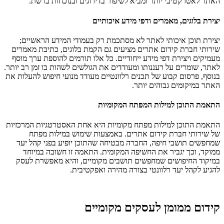
האתר לאטרקטיבי יותר ומביא לשיפור בדירוגים ובנוכחות ברשת.
יצירת בלוגים, מאמרים ודפי מידע איכותיים
יצירת תוכן איכותי לאתר לא מסתכמת רק בעמודי המידע הראשיים;
שירותי חברת קידום אתרים מציעים גם הקמת בלוגים, כתיבת מאמרים
מעמיקים ויצירת דפי מידע ייחודיים. כל אלו תורמים להוספת ערך מוסף
לאתר, שומרים על רעננותו ומעודדים את הגולשים לשהות בו זמן רב יותר.
בנוסף, פרסום קבוע של תכנים רלוונטיים מעודד מנועי חיפוש להעלות את
האתר במיקומים גבוהים יותר.
התאמת התוכן למילות המפתח המקומיות
התאמת התוכן למילות מפתח מקומיות היא אחת האסטרטגיות המרכזיות
של שירותי חברת קידום אתרים. באמצעות שימוש במילות מפתח
שמחפשים תושבי חיפה, החברה מבטיחה שהתוכן יופיע בפני קהל יעד
ממוקד, וכך יגביר את החשיפה המקומית. התאמה זו חשובה במיוחד
במיקוד החיפושים שמחפשים תושבים מקומיים, והיא מאפשרת לעסק
להגיע לקהל יעד רלוונטי בצורה מהירה ואפקטיבית.
קידום ממומן לעסקים מקומיים