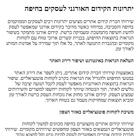
יתרונות הקידום האורגני לעסקים בחיפה
שירותי חברת קידום אתרים מציעים יתרונות רבים לעסקים הממוקמים
בחיפה והסביבה, במיוחד כאשר מדובר בקידום אורגני שמאפשר לעסק
להשיג חשיפה מתמשכת ומעמיקה ברשת. קידום אורגני מתמקד בשיפור
הנראות בתוצאות החיפוש, בבניית קשרים ארוכי טווח עם לקוחות
מקומיים ובהגברת התנועה לאתר, כל אלו תוך שמירה על אמינות המותג
לאורך זמן.
העלאת הנראות באינטרנט ושיפור דירוג האתר
באמצעות שירותי חברת קידום אתרים, ניתן לשפר את דירוג האתר
במנועי החיפוש ולהגדיל את הנראות בקרב לקוחות פוטנציאליים. שיפור
הנראות בתוצאות האורגניות מאפשר לעסק לקבל תנועה יציבה של
גולשים לאתר, תוך הבטחה שיותר לקוחות ייחשפו למוצרים והשירותים
שמציע העסק. קידום אורגני מחזק את נוכחות העסק ברשת לאורך זמן
ומביא תוצאות שמחזיקות מעמד גם בטווח הארוך.
משיכת לקוחות פוטנציאליים באזור הצפון
שירותי קידום אתרים מקצועיים בחיפה מכוונים למשוך לקוחות
פוטנציאליים הנמצאים באזור הצפון ומחפשים שירותים מקומיים. שירותי
חברת קידום אתרים מאפשרים לעסק להיות נגיש וקל למצוא עבור