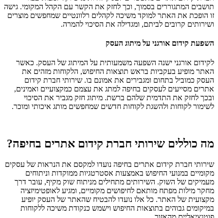
תושבים המתגוררים בסמוך, וכך לחזק את הקשר עם הקהל המקומי. גישה
זו הופכת את האתר למוקד משיכה לקהלים רלוונטיים שמחפשים מוצרים
ושירותים קרובים לביתם, ומגדילה את הסיכוי להמרה.
השפעת קידום אורגני על מיתוג העסק
לקידום אורגני ישנה השפעה משמעותית על המיתוג של העסק. כאשר
האתר מופיע בעקביות בראש תוצאות החיפוש, הלקוחות מזהים את
העסק כמוביל בתחום ומגבירים את אמונם בו. שירותי חברת קידום
אתרים מסייעים לעסקים בחיפה למתג את עצמם כמקצועיים ואמינים,
ובכך לחזק את התדמית שלהם ברשת. מיתוג חזק מגביר את הסיכוי
לשימור לקוחות ולהשגת לקוחות חדשים שמחפשים מותג איכותי ומוכר.
מה כוללים שירותי חברת קידום אתרים בחיפה?
שירותי חברת קידום אתרים בחיפה נועדו למקסם את הנראות של עסקים
מקומיים במנועי החיפוש באמצעות אסטרטגיות ממוקדות וניתוחים
מעמיקים של השוק. השירותים מתחילים מניתוח שוק מקיף, עובר דרך
מחקר מילות מפתח מותאם לחיפושים מקומיים, ומגיע לאופטימיזציה
מקצועית של האתר. כל אלו נועדו להבטיח שהאתר של העסק יופיע
במיקומים גבוהים בתוצאות החיפוש וישמש כנקודת משיכה ללקוחות
פוטנציאליים מהאזור.