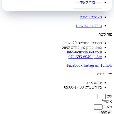
צור קשר
הצהרת נגישות
מדיניות הפרטיות
צור קשר
כתובת: המסילה 20 נשר
בוויז: קליק אין קידום שיווק
info@clickin360.co.il
טלפון: 072-393-6040
Facebook
Instagram
Tumblr
ימי עבודה
ימים: א׳-ה׳
בין השעות: 09:00-17:00
שם
אימייל
טלפון
שליחה