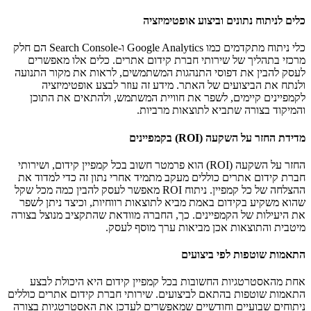
כלים לניתוח נתונים וביצוע אופטימיזציה
כלי ניתוח מתקדמים כמו Google Analytics ו-Search Console הם חלק
מרכזי בתהליך של שירותי חברת קידום אתרים. כלים אלו מאפשרים
לעסק להבין את דפוסי התנהגות המשתמשים, לראות את מקור התנועה
ולנתח את הביצועים של האתר. מידע זה עוזר לבצע אופטימיזציה
לקמפיינים קיימים, לשפר את חוויית המשתמש, ולהתאים את התוכן
והמיקוד בצורה שתביא לתוצאות מרביות.
מדידת החזר על השקעה (ROI) בקמפיינים
החזר על השקעה (ROI) הוא פרמטר חשוב בכל קמפיין קידום, ושירותי
חברת קידום אתרים כוללים מעקב מתמיד אחרי נתון זה כדי למדוד את
ההצלחה של כל קמפיין. ניתוח ROI מאפשר לעסק להבין כמה מכל שקל
שהוא משקיע בקידום באמת מביא לתוצאות רווחיות, וכיצד ניתן לשפר
את היעילות של הקמפיינים. כך, החברה מוודאת שהתקציב מנוצל בצורה
מיטבית והתוצאות אכן מביאות ערך מוסף לעסק.
התאמות שוטפות לפי ביצועים
אחת מהאסטרטגיות החשובות בכל קמפיין קידום היא היכולת לבצע
התאמות שוטפות בהתאם לביצועים. שירותי חברת קידום אתרים כוללים
ניתוחים שבועיים וחודשיים שמאפשרים לעדכן את האסטרטגיות בצורה