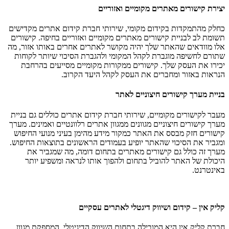
יצירת קישורים מאתרים מקומיים ואזוריים
כחלק מהתמקדות בקידום מקומי, שירותי חברת קידום אתרים מקדישים
תשומת לב לבניית קישורים מאתרים מקומיים ואזוריים בחיפה. קישורים
אלו מוודאים שהאתר שלך יהיה מקושר לאתרים אחרים באותו אזור, מה
שתורם לחשיפה מוגברת לקהל המקומי ולהגברת הסיכוי שיותר לקוחות
יכירו את העסק שלך. קישורים ממקורות מקומיים מסייעים בהרחבת
הנראות באזור ומחברים את העסק לקהל היעד הקרוב.
בניית מערך קישורים חיצוניים לאתר
מעבר לקישורים מקומיים, שירותי חברת קידום אתרים כוללים גם בניית
מערך קישורים חיצוניים מגוונים ממגוון אתרים רלוונטיים ואמינים. מערך
קישורים חזק מבסס את האתר כמקור מידע מהימן בעיני מנועי החיפוש
ומגביר את הסיכוי שהאתר יופיע בעמודים הראשונים בתוצאות החיפוש.
מערך זה כולל גם קישורים מאתרים בתחום דומה, מה שמגביר את
היכולת של האתר להוביל בתחום ולהפוך אותו לנראה ומשפיע יותר
באינטרנט.
קליק אין – קידום ושיווק דיגטלי לאתרים עסקיים
חברת קליק אין היא המובילה בתחום השיווק הדיגיטלי, המספקת מגוון