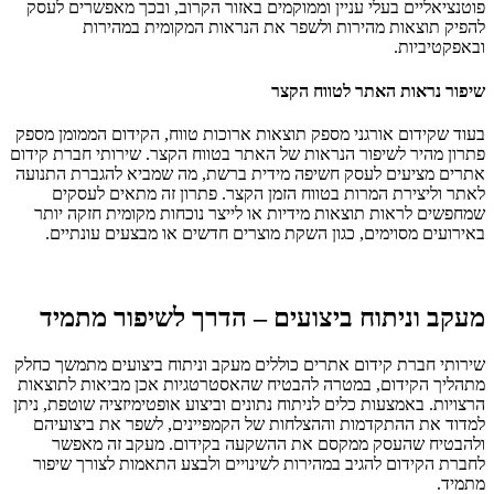
פוטנציאליים בעלי עניין וממוקמים באזור הקרוב, ובכך מאפשרים לעסק
להפיק תוצאות מהירות ולשפר את הנראות המקומית במהירות
ובאפקטיביות.
שיפור נראות האתר לטווח הקצר
בעוד שקידום אורגני מספק תוצאות ארוכות טווח, הקידום הממומן מספק
פתרון מהיר לשיפור הנראות של האתר בטווח הקצר. שירותי חברת קידום
אתרים מציעים לעסק חשיפה מידית ברשת, מה שמביא להגברת התנועה
לאתר וליצירת המרות בטווח הזמן הקצר. פתרון זה מתאים לעסקים
שמחפשים לראות תוצאות מידיות או לייצר נוכחות מקומית חזקה יותר
באירועים מסוימים, כגון השקת מוצרים חדשים או מבצעים עונתיים.
מעקב וניתוח ביצועים – הדרך לשיפור מתמיד
שירותי חברת קידום אתרים כוללים מעקב וניתוח ביצועים מתמשך כחלק
מתהליך הקידום, במטרה להבטיח שהאסטרטגיות אכן מביאות לתוצאות
הרצויות. באמצעות כלים לניתוח נתונים וביצוע אופטימיזציה שוטפת, ניתן
למדוד את ההתקדמות וההצלחות של הקמפיינים, לשפר את ביצועיהם
ולהבטיח שהעסק ממקסם את ההשקעה בקידום. מעקב זה מאפשר
לחברת הקידום להגיב במהירות לשינויים ולבצע התאמות לצורך שיפור
מתמיד.