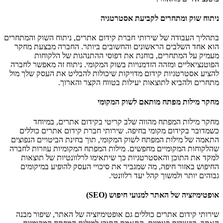
ניתוח שוק ומתחרים לקביעת אסטרטגיה
בתהליך העבודה של שירותי חברת קידום אתרים, ניתוח השוק והמתחרים
הוא אחד השלבים הראשונים והחשובים ביותר. החברה מבצעת מחקר
מעמיק על המתחרים, בוחנת את דפוסי ההתנהגות של הלקוחות
הפוטנציאליים ומזהה הזדמנויות בשוק המקומי. ניתוח זה מאפשר לחברה
להציע אסטרטגיות קידום מדויקות שיכולות להבליט את העסק שלך מול
מתחרים ולהביא לתוצאות יעילות בטווח הקצר והארוך.
מחקר מילות מפתח מותאם לשוק המקומי
מחקר מילות המפתח מהווה שלב קריטי בקידום אתרים, במיוחד
כשמדובר בקידום מקומי בחיפה. שירותי חברת קידום אתרים כוללים
התאמה של מילות המפתח לשוק המקומי, תוך בחינת הביטויים הנפוצים
שהלקוחות המקומיים מחפשים. מילות המפתח המקומיות עוזרות לחברה
למקד את התוכן והאסטרטגיות כך שיתאימו לרלוונטיות של תוצאות
החיפוש באזור חיפה, מה שמגביר את סיכויי העסק להופיע במיקומים
גבוהים יותר ולמשוך קהל יעד רלוונטי.
אופטימיזציה של האתר למנועי חיפוש (SEO)
שירותי קידום אתרים כוללים גם אופטימיזציה של האתר, שיפור מבנה