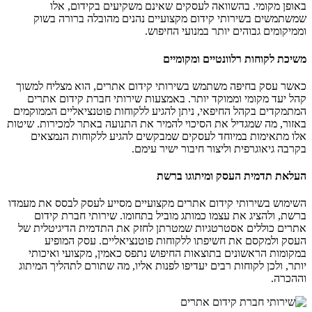
באופן מקומי. בהשוואה לעסקים שאינם משקיעים בקידום, אלו
שמשתמשים בשירותי קידום מקצועיים נהנים מהובלה ברורה בשוק
וממיקומים גבוהים יותר במנועי החיפוש.
משיכת לקוחות רלוונטיים ומקומיים
כאשר עסק בחיפה משתמש בשירותי קידום אתרים, הוא מצליח למשוך
קהל יעד מקומי וממוקד יותר. באמצעות שירותי חברת קידום אתרים
המתמקדים בקהל החיפאי, ניתן להגיע ללקוחות פוטנציאליים הממוקמים
באזור, מה שמגדיל את הסיכוי להמיר את התנועה באתר למכירות. שיטות
אלו מתאימות במיוחד לעסקים שמבקשים להגיע ללקוחות הנמצאים
בקרבה גיאוגרפית וליצור חיבור ישיר עימם.
העלאת תדמית העסק ומיתוגו ברשת
השימוש בשירותי קידום אתרים מקצועיים מסייע לעסק לבסס את מעמדו
ברשת, ולהציג את עצמו כמותג מוביל בתחומו. שירותי חברת קידום
אתרים כוללים אסטרטגיות שמטרתן לחזק את התדמית הדיגיטלית של
העסק ולמקסם את חשיפתו ללקוחות פוטנציאליים. עסק המופיע
במקומות הראשונים בתוצאות החיפוש נתפס כאמין, מקצועי ואיכותי
יותר, ולכן לקוחות רבים יעדיפו לפנות אליו, מה שתורם לתהליך המיתוג
וההכרה.