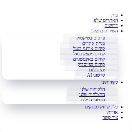
בית
האתרים שלנו
דרושים
השירותים שלנו
פרסום בטיקטוק
בניית אתרים
קידום אורגני בגוגל
קידום ממומן בגוגל
קידום באינסטגרם
קידום בפייסבוק
ימי צילום
סרטוני AI
לקוחותינו
הלקוחות שלנו
ההצלחות שלנו
סרטוני המלצה
בלוג שיווק לעסקים
אודות
צור קשר