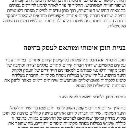
האתר, קישורים פנימיים, התאמת התוכן למילות המפתח המקומיות,
ושיפור חוויית המשתמש. תהליך זה עוזר לאתר להגיע לדירוגים גבוהים
בתוצאות החיפוש האורגניות, תוך מתן עדיפות למילות מפתח רלוונטיות
בחיפה. שירותי חברת קידום אתרים מקצועיים מוודאים שהאתר יתפקד
בצורה הטובה ביותר, מה שיתרום להגדלת תנועת הגולשים ויצירת חשיפה
מקסימלית.
בניית תוכן איכותי ומותאם לעסק בחיפה
תוכן איכותי הוא הבסיס להצלחת כל קמפיין קידום אתרים, במיוחד עבור
עסקים מקומיים. שירותי חברת קידום אתרים כוללים יצירה וכתיבה של
תוכן מקורי ורלוונטי שמותאם למאפיינים הייחודיים של העסק ולקהל
היעד בחיפה. על ידי שימוש במילות מפתח מקומיות, החברה מצליחה
להגיע ללקוחות פוטנציאליים שמחפשים שירותים דומים באזור ולחזק את
הנוכחות הדיגיטלית של העסק.
כתיבת תוכן רלוונטי וממוקד לקהל היעד
בתהליך קידום אתרים מקומי, חשוב לייצר תוכן שמדבר ישירות לקהל
היעד המקומי. שירותי חברת קידום אתרים בחיפה כוללים כתיבה של תוכן
מקיף, מדויק ומושך שמותאם לצרכים של התושבים באזור. כתיבה זו
כוללת שימוש במילות מפתח מקומיות ומסרים ייחודיים, מה שהופך את