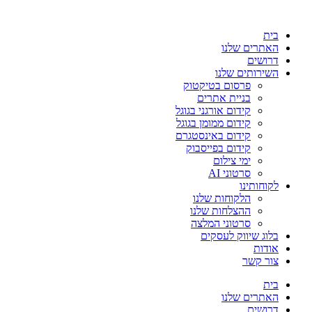
בית
האתרים שלנו
דרושים
השירותים שלנו
פרסום בטיקטוק
בניית אתרים
קידום אורגני בגוגל
קידום ממומן בגוגל
קידום באינסטגרם
קידום בפייסבוק
ימי צילום
סרטוני AI
לקוחותינו
הלקוחות שלנו
ההצלחות שלנו
סרטוני המלצה
בלוג שיווק לעסקים
אודות
צור קשר
בית
האתרים שלנו
דרושים