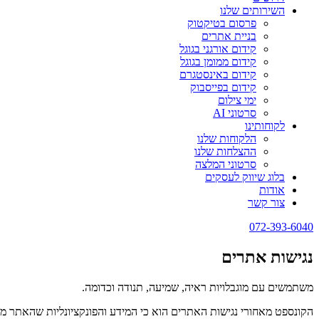
השירותים שלנו
פרסום בטיקטוק
בניית אתרים
קידום אורגני בגוגל
קידום ממומן בגוגל
קידום באינסטגרם
קידום בפייסבוק
ימי צילום
סרטוני AI
לקוחותינו
הלקוחות שלנו
ההצלחות שלנו
סרטוני המלצה
בלוג שיווק לעסקים
אודות
צור קשר
072-393-6040
נגישות אתרים
משתמשים עם מוגבלויות ראיה, שמיעה, תנודה וכדומה.
הקונספט מאחורי נגישות האתרים הוא כי המידע והפונקציונליות שהאתר מצי