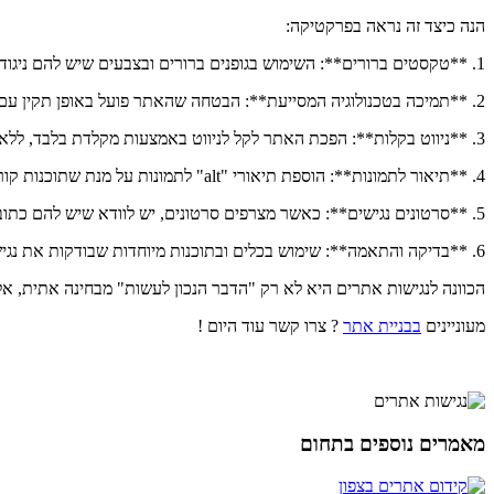
הנה כיצד זה נראה בפרקטיקה:
1. **טקסטים ברורים**: השימוש בגופנים ברורים ובצבעים שיש להם ניגוד גבוה ביניהם, כך שאנשים עם מוגבלויות ראיה יכולים לקרוא בקלות.
2. **תמיכה בטכנולוגיה המסייעת**: הבטחה שהאתר פועל באופן תקין עם תוכנות קוראות מסך, לוחות מקשים מותאמים אישית וכלים אחרים שמשמשים אנשים עם מוגבלויות.
3. **ניווט בקלות**: הפכת האתר לקל לניווט באמצעות מקלדת בלבד, ללא צורך בעכבר, כך שאנשים שאין להם את היכולת להשתמש בעכבר יכולים לנווט באתר.
4. **תיאור לתמונות**: הוספת תיאורי "alt" לתמונות על מנת שתוכנות קוראות מסך יוכלו לספר למשתמשים מה מתואר בתמונה.
5. **סרטונים נגישים**: כאשר מצרפים סרטונים, יש לוודא שיש להם כתוביות ותיאור אודיו לאנשים שאינם יכולים לשמוע או לראות.
6. **בדיקה והתאמה**: שימוש בכלים ובתוכנות מיוחדות שבודקות את נגישות האתר ומציינות איפה ישנם בעיות שצריך לתקן.
הכוונה לנגישות אתרים היא לא רק "הדבר הנכון לעשות" מבחינה אתית, אל
מעוניינים
בבניית אתר
? צרו קשר עוד היום !
מאמרים נוספים בתחום