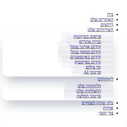
בית
האתרים שלנו
דרושים
השירותים שלנו
פרסום בטיקטוק
בניית אתרים
קידום אורגני בגוגל
קידום ממומן בגוגל
קידום באינסטגרם
קידום בפייסבוק
ימי צילום
סרטוני AI
לקוחותינו
הלקוחות שלנו
ההצלחות שלנו
סרטוני המלצה
בלוג שיווק לעסקים
אודות
צור קשר