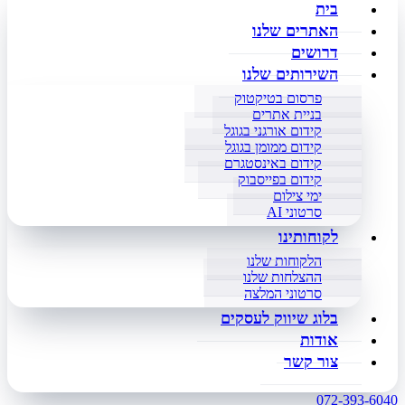
בית
האתרים שלנו
דרושים
השירותים שלנו
פרסום בטיקטוק
בניית אתרים
קידום אורגני בגוגל
קידום ממומן בגוגל
קידום באינסטגרם
קידום בפייסבוק
ימי צילום
סרטוני AI
לקוחותינו
הלקוחות שלנו
ההצלחות שלנו
סרטוני המלצה
בלוג שיווק לעסקים
אודות
צור קשר
072-393-6040