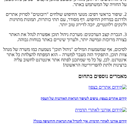
על החוויה של המשתמש באתר.
2. שיפור בראשי דפים: מנועי החיפוש שולחים "רובוטים" לסרוק אתרים
ולדרגם במרחק החיפוש. דף מסודר, עם תתי כותרות, תמונות מתויגות
ולינקים רלוונטיים, יזכה לדירוג טוב יותר.
3. הגברת קצב העדכונים: מערכת ניהול תוכן אפשרת לנהל את האתר
בצורה מרוכזת וגמישה יותר, ולערוך שינויים באתר בנוחות גבוהה.
לסיכום, אף שמשמעות המילים "ניהול תוכן" נשמעת כמו משרה של מנהל
צוות תוכן, התפקיד הזה מעבר למשרה – הוא המפתח להצלחת כל אתר
אינטרנט. לכן, על כל מי שמתכנן לפתח אתר אינטרנט לחשוב עליה
ברצינות ולתת להפריוריטה הראשונה!
מאמרים נוספים בתחום
קידום אתרים בצפון: טיפים לשיפור הנראות האורגנית של העסק
קידום אורגני לאתרי תדמית: איך להגדיל את הנראות והחשיפה בגוגל?