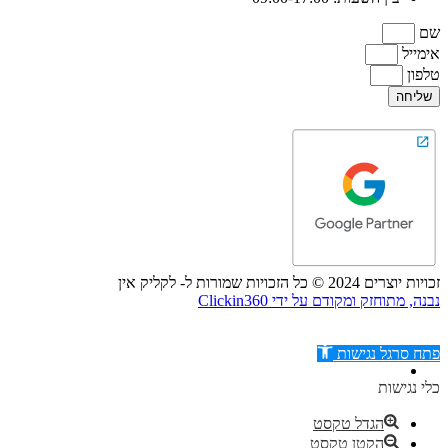
שם
אימייל
טלפון
שליחה
זכויות יוצרים 2024 © כל הזכויות שמורות ל- לקליק אין
נבנה, מתוחזק ומקודם על ידי Clickin360
פתח סרגל נגישות
כלי נגישות
הגדל טקסט
הקטן טקסט