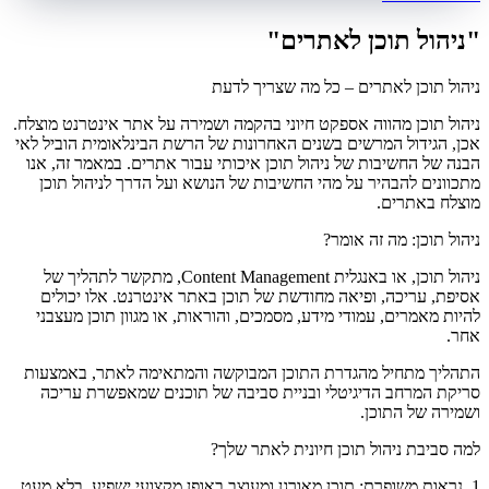
"ניהול תוכן לאתרים"
ניהול תוכן לאתרים – כל מה שצריך לדעת
ניהול תוכן מהווה אספקט חיוני בהקמה ושמירה על אתר אינטרנט מוצלח.
אכן, הגידול המרשים בשנים האחרונות של הרשת הבינלאומית הוביל לאי
הבנה של החשיבות של ניהול תוכן איכותי עבור אתרים. במאמר זה, אנו
מתכוונים להבהיר על מהי החשיבות של הנושא ועל הדרך לניהול תוכן
מוצלח באתרים.
ניהול תוכן: מה זה אומר?
ניהול תוכן, או באנגלית Content Management, מתקשר לתהליך של
אסיפת, עריכה, ופיאה מחודשת של תוכן באתר אינטרנט. אלו יכולים
להיות מאמרים, עמודי מידע, מסמכים, והוראות, או מגוון תוכן מעצבני
אחר.
התהליך מתחיל מהגדרת התוכן המבוקשה והמתאימה לאתר, באמצעות
סריקת המרחב הדיגיטלי ובניית סביבה של תוכנים שמאפשרת עריכה
ושמירה של התוכן.
למה סביבת ניהול תוכן חיונית לאתר שלך?
1. נראות משופרת: תוכן מאורגן ומעוצב באופן מקצועי ישפיע, בלא מעט,