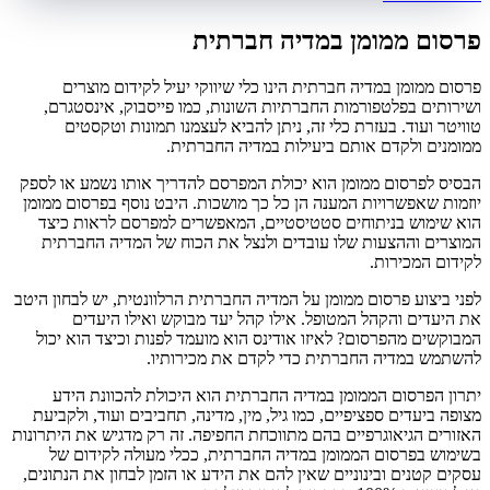
פרסום ממומן במדיה חברתית
פרסום ממומן במדיה חברתית הינו כלי שיווקי יעיל לקידום מוצרים
ושירותים בפלטפורמות החברתיות השונות, כמו פייסבוק, אינסטגרם,
טוויטר ועוד. בעזרת כלי זה, ניתן להביא לעצמנו תמונות וטקסטים
ממומנים ולקדם אותם ביעילות במדיה החברתית.
הבסיס לפרסום ממומן הוא יכולת המפרסם להדריך אותו נשמע או לספק
יוזמות שאפשרויות המענה הן כל כך מושכות. היבט נוסף בפרסום ממומן
הוא שימוש בניתוחים סטטיסטיים, המאפשרים למפרסם לראות כיצד
המוצרים וההצעות שלו עובדים ולנצל את הכוח של המדיה החברתית
לקידום המכירות.
לפני ביצוע פרסום ממומן על המדיה החברתית הרלוונטית, יש לבחון היטב
את היעדים והקהל המטופל. אילו קהל יעד מבוקש ואילו היעדים
המבוקשים מהפרסום? לאיזו אודינס הוא מועמד לפנות וכיצד הוא יכול
להשתמש במדיה החברתית כדי לקדם את מכירותיו.
יתרון הפרסום הממומן במדיה החברתית הוא היכולת להכוונת הידע
מצופה ביעדים ספציפיים, כמו גיל, מין, מדינה, תחביבים ועוד, ולקביעת
האזורים הגיאוגרפיים בהם מתווכחת החפיפה. זה רק מדגיש את היתרונות
בשימוש בפרסום הממומן במדיה החברתית, ככלי מעולה לקידום של
עסקים קטנים ובינוניים שאין להם את הידע או הזמן לבחון את הנתונים,