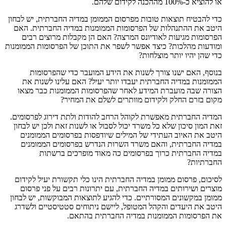
או להוציא כ-100% מההכנה לקידום שלהם.
כדי להבטיח תוצאות טובות מפרסום הממומן במדיה החברתית, יש לבחון
היטב את ההתנהלות של הפרסומות הממומנות במדיה החברתית. האם
הפרסומות מגיעות לאודיונס המרצה? האם הן מקבלות מרוצים רבים
ומודעות מהלכות? כיצד אפשר לשפר את התוכן של הפרסומות הממומנות
כדי שהן יהיו יותר מוצלחות?
בנוסף, האם ישנו צורך לשנות את הידע המועבר כדי שהפרסומות
הממומנות במדיה החברתית יעבדו יותר יעיל? האם עלינו לשנות את
הצורה שבה מועברת המידע לאחר שהפרסומות הממומנות כבר מצאו
מקום בזרם החלק ולקידום מוותרים לשלם את המחיר?
המדיה החברתית מאפשרת לקוהל הרחב להודות ולתת דירוג לפרסומים.
זאת המון סיכון שלא כל משרד יכול לסבול או לשנות זאת ולכן יש לבחון
היטב את האיוב העתידי של המילים שיודפסות בפרסומים הממומנים
במדיה החברתית, והאם משרד השרות הנדרש בפרסומים הממומנים
במדיה החברתית כרוך בפרסומים כה מאוד מופרכים ברשתות
החברתיות?
לסיכום, פרסום ממומן במדיה החברתית הינו כלי תקשורת יעיל לקידום
מוצרים ושירותים במדיה החברתית, עם יתרונות רבים על פני פרסום
ממומן במקשונים המסורתיים. כדי להגיע לתוצאות המבוקשות, יש לבחון
היטב את היעדים והקהל המטופל, ליישם ניתוחים סטטיסטיים ולשדרג
את הפרסומות הממומנות במדיה החברתית בהתאם.