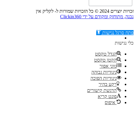
זכויות יוצרים 2024 © כל הזכויות שמורות ל- לקליק אין
נבנה, מתוחזק ומקודם על ידי Clickin360
פתח סרגל נגישות
כלי נגישות
הגדל טקסט
הקטן טקסט
דילוג לתוכן
גווני אפור
ניגודיות גבוהה
ניגודיות הפוכה
רקע בהיר
הדגשת קישורים
פונט קריא
איפוס