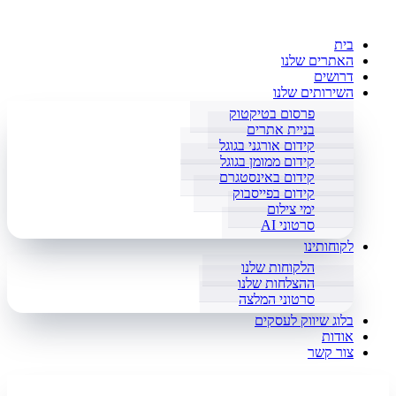
בית
האתרים שלנו
דרושים
השירותים שלנו
פרסום בטיקטוק
בניית אתרים
קידום אורגני בגוגל
קידום ממומן בגוגל
קידום באינסטגרם
קידום בפייסבוק
ימי צילום
סרטוני AI
לקוחותינו
הלקוחות שלנו
ההצלחות שלנו
סרטוני המלצה
בלוג שיווק לעסקים
אודות
צור קשר