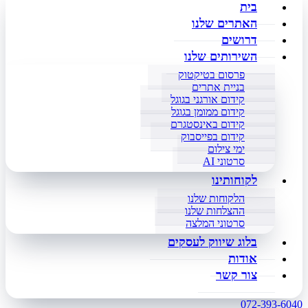
בית
האתרים שלנו
דרושים
השירותים שלנו
פרסום בטיקטוק
בניית אתרים
קידום אורגני בגוגל
קידום ממומן בגוגל
קידום באינסטגרם
קידום בפייסבוק
ימי צילום
סרטוני AI
לקוחותינו
הלקוחות שלנו
ההצלחות שלנו
סרטוני המלצה
בלוג שיווק לעסקים
אודות
צור קשר
072-393-6040