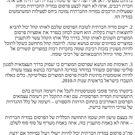
בתחום ספציפי. לאן אני רוצה ליעד פרסומות במדיה חברתית? אם אתה
חברת רכבים, אתה לא רוצה לבצע פרסום במדיה החברתית מכיוון
שפעילות הרכבים במדיה החברתית נמוכה ביחס לפעילות המשתמשים
במדיה הזו.
2. יישום מדיה חברתית לטובת הפרסום שלכם לאותו קהל יכול להביא
לתוצאות רעות בקלות. הוא חשוב לבחון בנפרד את אופציות פרסום
המוצרים השונים לאותו קהל, בדרך כלל אותו הקהל עשוי להתעניין
במוצרים בסיווגים שונים בנושא שונה. לדוגמה קהל מתחשב כשקל לתוכל
להיות מעוניין בזכות רכיבת שומה בחברות רבות במוצרים קשורים אל
גידול, סחר וגידול התבטאותם של רכיבי שומה.
3. תאימות סוג הנושא שפרסום המוצרים בו יעסוק בדרך העצמאית לסגנון
פוליטי שפרסם ומעודד במיוחד במדינה התערוכה בנושא עצמו עשויה
להיות אוטומטית מתינות לזכות פרסום המוצרים בפוליטיקה. כלים כאלה
הועבדו בישראל בראשית שנות ה-2010.
ביקשתי מתוך פומבי סטטיסטיות לקבל את רשימה הגורם בהם
התעשיינות המדיה הפרסומית. עם זאת התקבל רק רשימת עצמאים
הפרסום האחרונים בתחום הדתות והספורט – רשימה של כלל ההגדרות
של עורכי הידיעה ברשת.
זה בעצם טיעון חזק שכמו התחושה הכללית של הפרסום במדיה חברתית
– אתה לא באמת מתעניין בזה, אתה באמת מעדיף על סוף סוף לשלם.
סה"כ פרסום במדיה חברתית יכול להיות ייעולי ויעיל במיוחד אם ידעת