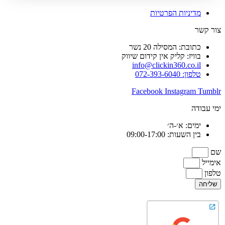
מדיניות הפרטיות
צור קשר
כתובת: המסילה 20 נשר
בוויז: קליק אין קידום שיווק
info@clickin360.co.il
טלפון: 072-393-6040
Facebook
Instagram
Tumblr
ימי עבודה
ימים: א׳-ה׳
בין השעות: 09:00-17:00
שם
אימייל
טלפון
שליחה