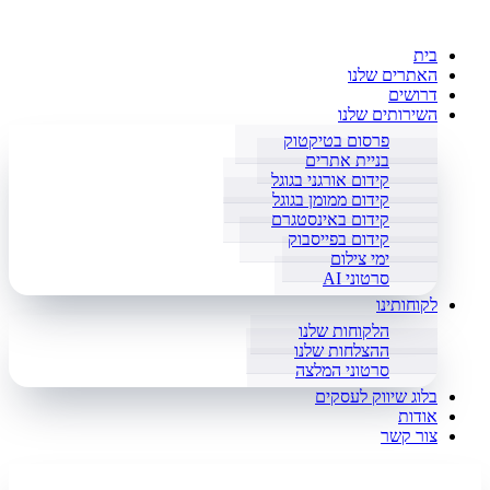
בית
האתרים שלנו
דרושים
השירותים שלנו
פרסום בטיקטוק
בניית אתרים
קידום אורגני בגוגל
קידום ממומן בגוגל
קידום באינסטגרם
קידום בפייסבוק
ימי צילום
סרטוני AI
לקוחותינו
הלקוחות שלנו
ההצלחות שלנו
סרטוני המלצה
בלוג שיווק לעסקים
אודות
צור קשר