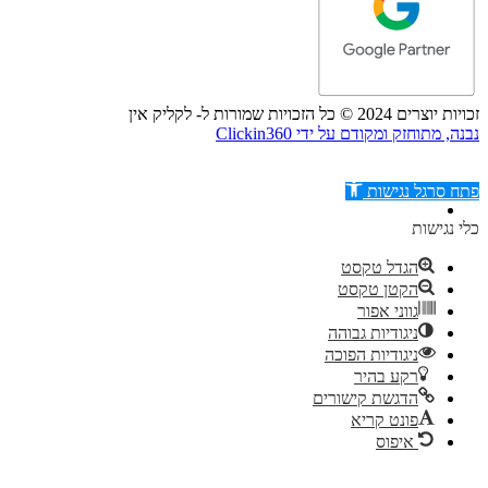
זכויות יוצרים 2024 © כל הזכויות שמורות ל- לקליק אין
נבנה, מתוחזק ומקודם על ידי Clickin360
פתח סרגל נגישות
כלי נגישות
הגדל טקסט
הקטן טקסט
דילוג לתוכן
גווני אפור
ניגודיות גבוהה
ניגודיות הפוכה
רקע בהיר
הדגשת קישורים
פונט קריא
איפוס