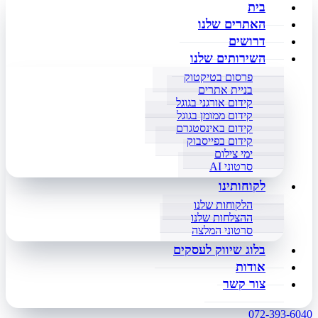
בית
האתרים שלנו
דרושים
השירותים שלנו
פרסום בטיקטוק
בניית אתרים
קידום אורגני בגוגל
קידום ממומן בגוגל
קידום באינסטגרם
קידום בפייסבוק
ימי צילום
סרטוני AI
לקוחותינו
הלקוחות שלנו
ההצלחות שלנו
סרטוני המלצה
בלוג שיווק לעסקים
אודות
צור קשר
072-393-6040