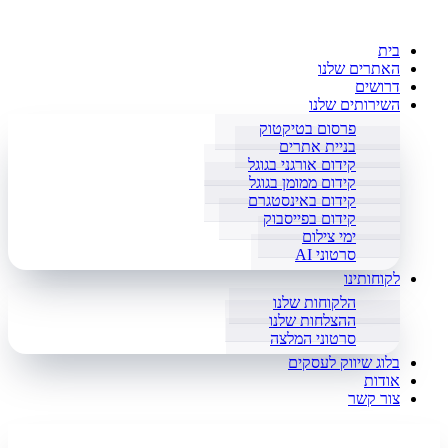
בית
האתרים שלנו
דרושים
השירותים שלנו
פרסום בטיקטוק
בניית אתרים
קידום אורגני בגוגל
קידום ממומן בגוגל
קידום באינסטגרם
קידום בפייסבוק
ימי צילום
סרטוני AI
לקוחותינו
הלקוחות שלנו
ההצלחות שלנו
סרטוני המלצה
בלוג שיווק לעסקים
אודות
צור קשר