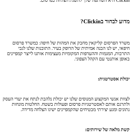
Clickin היא השותפה שלך להשגת הצלחה בפרסום.
מדוע לבחור בClickin?
משרד הפרסום קליקאין מחבק את המהות של חיפה: כמשרד פרסום
חיפאי, יש לנו הבנה אמיתית של הדופק בעיר. התובנות שלנו לגבי
התרבות, המגמות וההעדפות המקומיות מעצימות אותנו לייצר קמפיינים
באופן אותנטי עם הקהל הצפוני.
יכולת אסטרטגית:
לצוות אנשי המקצוע המנוסים שלנו יש יכולת נלהבת לנתח את יעדי העסק
ולתרגם אותם לאסטרטגיות פרסום ופעולות בשטח. החלטות מונחות
נתונים ומגע יצירתי מבטיחים שהקמפיינים ישיגו הצלחה מדידה.
קשת מלאה של שירותים: