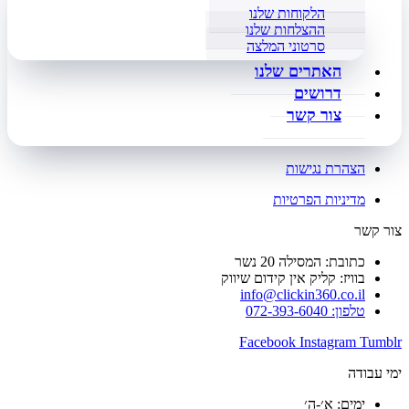
הלקוחות שלנו
ההצלחות שלנו
סרטוני המלצה
האתרים שלנו
דרושים
צור קשר
הצהרת נגישות
מדיניות הפרטיות
צור קשר
כתובת: המסילה 20 נשר
בוויז: קליק אין קידום שיווק
info@clickin360.co.il
טלפון: 072-393-6040
Facebook
Instagram
Tumblr
ימי עבודה
ימים: א׳-ה׳