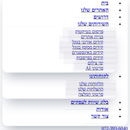
בית
האתרים שלנו
דרושים
השירותים שלנו
פרסום בטיקטוק
בניית אתרים
קידום אורגני בגוגל
קידום ממומן בגוגל
קידום באינסטגרם
קידום בפייסבוק
ימי צילום
סרטוני AI
לקוחותינו
הלקוחות שלנו
ההצלחות שלנו
סרטוני המלצה
בלוג שיווק לעסקים
אודות
צור קשר
072-393-6040