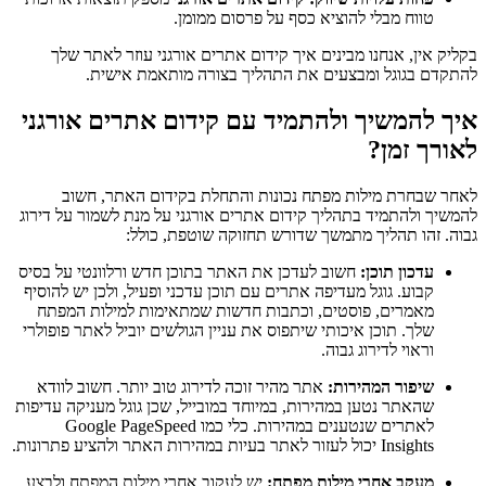
טווח מבלי להוציא כסף על פרסום ממומן.
בקליק אין, אנחנו מבינים איך קידום אתרים אורגני עוזר לאתר שלך
להתקדם בגוגל ומבצעים את התהליך בצורה מותאמת אישית.
איך להמשיך ולהתמיד עם קידום אתרים אורגני
לאורך זמן?
לאחר שבחרת מילות מפתח נכונות והתחלת בקידום האתר, חשוב
להמשיך ולהתמיד בתהליך קידום אתרים אורגני על מנת לשמור על דירוג
גבוה. זהו תהליך מתמשך שדורש תחזוקה שוטפת, כולל:
עדכון תוכן:
חשוב לעדכן את האתר בתוכן חדש ורלוונטי על בסיס
קבוע. גוגל מעדיפה אתרים עם תוכן עדכני ופעיל, ולכן יש להוסיף
מאמרים, פוסטים, וכתבות חדשות שמתאימות למילות המפתח
שלך. תוכן איכותי שיתפוס את עניין הגולשים יוביל לאתר פופולרי
וראוי לדירוג גבוה.
שיפור המהירות:
אתר מהיר זוכה לדירוג טוב יותר. חשוב לוודא
שהאתר נטען במהירות, במיוחד במובייל, שכן גוגל מעניקה עדיפות
לאתרים שנטענים במהירות. כלי כמו Google PageSpeed
Insights יכול לעזור לאתר בעיות במהירות האתר ולהציע פתרונות.
מעקב אחרי מילות מפתח:
יש לעקוב אחרי מילות המפתח ולבצע