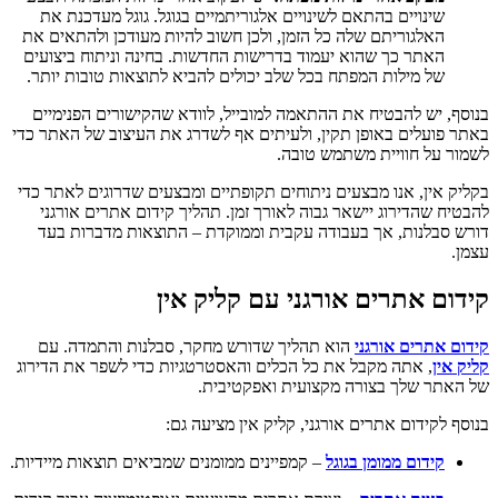
שינויים בהתאם לשינויים אלגוריתמיים בגוגל. גוגל מעדכנת את
האלגוריתם שלה כל הזמן, ולכן חשוב להיות מעודכן ולהתאים את
האתר כך שהוא יעמוד בדרישות החדשות. בחינה וניתוח ביצועים
של מילות המפתח בכל שלב יכולים להביא לתוצאות טובות יותר.
בנוסף, יש להבטיח את ההתאמה למובייל, לוודא שהקישורים הפנימיים
באתר פועלים באופן תקין, ולעיתים אף לשדרג את העיצוב של האתר כדי
לשמור על חוויית משתמש טובה.
בקליק אין, אנו מבצעים ניתוחים תקופתיים ומבצעים שדרוגים לאתר כדי
להבטיח שהדירוג יישאר גבוה לאורך זמן. תהליך קידום אתרים אורגני
דורש סבלנות, אך בעבודה עקבית וממוקדת – התוצאות מדברות בעד
עצמן.
קידום אתרים אורגני עם קליק אין
קידום אתרים אורגני
הוא תהליך שדורש מחקר, סבלנות והתמדה. עם
קליק אין
, אתה מקבל את כל הכלים והאסטרטגיות כדי לשפר את הדירוג
של האתר שלך בצורה מקצועית ואפקטיבית.
בנוסף לקידום אתרים אורגני, קליק אין מציעה גם:
קידום ממומן בגוגל
– קמפיינים ממומנים שמביאים תוצאות מיידיות.