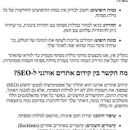
מפתח
:
כמות חיפושים:
חשוב לבדוק את כמות החיפושים החודשית של כל
מילת מפתח.
תחרות:
כדאי לבחור במילות מפתח עם תחרות בינונית, כך שיהיה
ניתן להתחרות עליהם עם הזמן.
כוונת חיפוש:
המילים צריכות לשקף את הכוונה של הגולש, כך
שיהיה סיכוי גבוה שהוא יפנה לאתר שלך.
בקליק אין, אנו מבצעים מחקר מילות מפתח מעמיק כדי לוודא שהאתר
שלך יקבל את הדירוג הגבוה ביותר בעזרת מילות מפתח חכמות וממוקדות.
מה הקשר בין קידום אתרים אורגני ל-SEO?
קידום אתרים אורגני הוא תהליך של אופטימיזציה למנועי חיפוש (SEO)
שמפנה את תשומת הלב לא רק למילות המפתח, אלא גם למבנה האתר,
איכות התוכן, והקישורים החיצוניים. כאשר כל אחד מהאלמנטים הללו
משולבים בצורה נכונה, האתר שלך יוכל להתברג במיקום גבוה בתוצאות
החיפוש. זה כולל:
שיפור התוכן:
יצירת תוכן איכותי, מותאם למילות המפתח.
קישורים חיצוניים:
קישורים מאתרים אחרים (Backlinks)