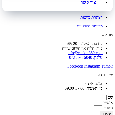
צור קשר
הצהרת נגישות
מדיניות הפרטיות
צור קשר
כתובת: המסילה 20 נשר
בוויז: קליק אין קידום שיווק
info@clickin360.co.il
טלפון: 072-393-6040
Facebook
Instagram
Tumblr
ימי עבודה
ימים: א׳-ה׳
בין השעות: 09:00-17:00
שם
אימייל
טלפון
שליחה