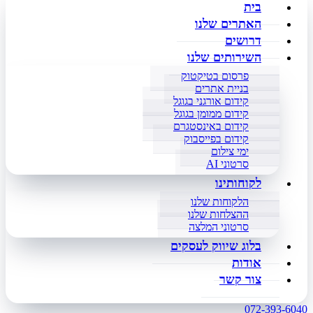
בית
האתרים שלנו
דרושים
השירותים שלנו
פרסום בטיקטוק
בניית אתרים
קידום אורגני בגוגל
קידום ממומן בגוגל
קידום באינסטגרם
קידום בפייסבוק
ימי צילום
סרטוני AI
לקוחותינו
הלקוחות שלנו
ההצלחות שלנו
סרטוני המלצה
בלוג שיווק לעסקים
אודות
צור קשר
072-393-6040