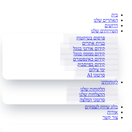
בית
האתרים שלנו
דרושים
השירותים שלנו
פרסום בטיקטוק
בניית אתרים
קידום אורגני בגוגל
קידום ממומן בגוגל
קידום באינסטגרם
קידום בפייסבוק
ימי צילום
סרטוני AI
לקוחותינו
הלקוחות שלנו
ההצלחות שלנו
סרטוני המלצה
בלוג שיווק לעסקים
אודות
צור קשר