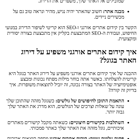
שמובילים אל האתר שלך, משפרים את הדירוג.
מבנה אתר:
חשוב שהאתר יהיה נגיש, מהיר ונראה טוב גם על
מכשירים ניידים.
הקשר בין קידום אתרים אורגני ו-SEO הוא קריטי לשיפור הדירוג במנועי
החיפוש, ועבודת ה-SEO המתבצעת בקליק אין מתבצעת בצורה יסודית
ומקצועית.
איך קידום אתרים אורגני משפיע על דירוג
האתר בגוגל?
ההבנה של איך קידום אתרים אורגני משפיע על דירוג האתר בגוגל היא
קריטית להצלחתו. כאשר אתה בוחר מילות מפתח נכונות ומבצע
אופטימיזציה של האתר בצורה נכונה, זה יוביל לתוצאות משופרות. איך
בדיוק זה קורה?
התאמת התוכן לחיפושים של גולשים:
כשגוגל מזהה שהתוכן שלך
עונה על שאלות וצרכים של הגולשים, הוא מדרג את האתר שלך
גבוה יותר.
השתלבות בקישורים חיצוניים:
כשאתה מקבל קישורים מאתרים
איכותיים, גוגל מזהה את האתר שלך כאתר סמכותי.
פחות עלויות שיווק:
קידום אתרים אורגני
מספק תוצאות ארוכות