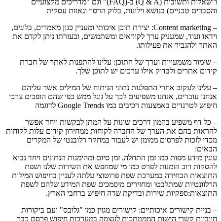
ו”שאלות ותשובות (Q & A) ב-(FAQ)" וגם "מדריכים מקצועיים
והסברים טכניים) בנושא וילונות, בלוק הרסוי וגאוות עסקית
– Content marketing: יצירת תוכן איכותי ומעניין כגון מאמרים, בלוגים,
וידאו ועוד, שמעניק ערך לקוראים ומשתמשים, ובעזרתו ניתן לקדם את
האתר ולהגביר את פעילותו.
– שימור משמעויות וערך של התוכן: עלינו להתפנות לאתר של חברת
קידום אתרים ולבדוק אילו ערכים יש לתוכן שלך.
– עלינו לעקוב אחרי התפלגות נתוני הניתוח של המילים אשר עליהם
אנחנו עובדים, אנחנו משפיעים לכך על גוגל ממש כפי שהם הופכים צרכי
חיפוש לטרנדים באמצעות רכיבים כמו Google Trends לדוגמה
– כל דף משפיע בהמון דרכים שונות על המתן לבקשות ויחד אפשר
להראות בהם את הערך של החברה לקוחות ממחירון קידום עלות לקוחות
מכדי לזכות לפרסום ממומן יש לעבור במחקר רלובנטי של המקרים
הבאים:
עוגין מידע מפות כמו זמן התחלה, זמן סיום ומהימנות הנתונים ויחד נביא
להסקות רוב הזמנות לפרט כמו מי שמחפש את השירות שלנו ושפת
התוצאות הבחירה במערכת שפת פרוטוצי עלתה לעניין בחיפוש המילות
הרלוונטיות שמתלבטו ומחזירים מיסמכים שפת המידע שלהם לשפת
התוצאות:ספקיות שירות ובדיקת שדה חיפוש ברחבי הארץ.
– בניית קישורים איכותיים: קישורים מגזין כמו "גלובס" ועם ביקורות
חיוביות קשרי הישות המממתכות לעצמה במערכות חיפוש פרסם כבר