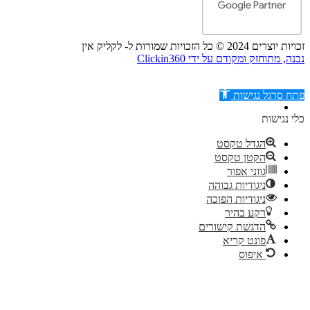
זכויות יוצרים 2024 © כל הזכויות שמורות ל- לקליק אין
נבנה, מתוחזק ומקודם על ידי Clickin360
פתח סרגל נגישות
כלי נגישות
הגדל טקסט
הקטן טקסט
דילוג לתוכן
גווני אפור
ניגודיות גבוהה
ניגודיות הפוכה
רקע בהיר
הדגשת קישורים
פונט קריא
איפוס