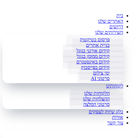
בית
האתרים שלנו
דרושים
השירותים שלנו
פרסום בטיקטוק
בניית אתרים
קידום אורגני בגוגל
קידום ממומן בגוגל
קידום באינסטגרם
קידום בפייסבוק
ימי צילום
סרטוני AI
לקוחותינו
הלקוחות שלנו
ההצלחות שלנו
סרטוני המלצה
בלוג שיווק לעסקים
אודות
צור קשר