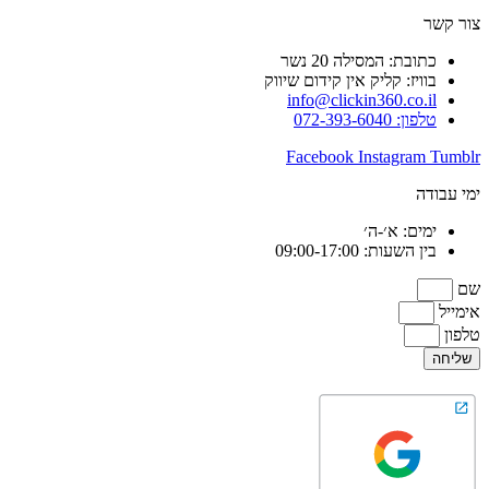
צור קשר
כתובת: המסילה 20 נשר
בוויז: קליק אין קידום שיווק
info@clickin360.co.il
טלפון: 072-393-6040
Facebook
Instagram
Tumblr
ימי עבודה
ימים: א׳-ה׳
בין השעות: 09:00-17:00
שם
אימייל
טלפון
שליחה