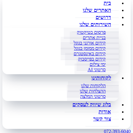
בית
האתרים שלנו
דרושים
השירותים שלנו
פרסום בטיקטוק
בניית אתרים
קידום אורגני בגוגל
קידום ממומן בגוגל
קידום באינסטגרם
קידום בפייסבוק
ימי צילום
סרטוני AI
לקוחותינו
הלקוחות שלנו
ההצלחות שלנו
סרטוני המלצה
בלוג שיווק לעסקים
אודות
צור קשר
072-393-6040