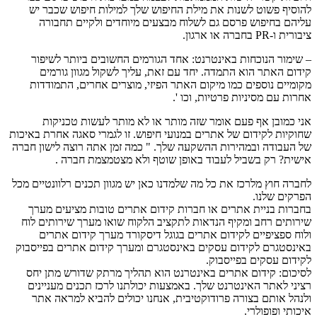
להוסיף פשוט לשנות את מילת החיפוש שלך למילות חיפוש שכבר יש
עליהם בחיפוש פרסם גם לשלוח מבצעים מיוחדים ולקיים תחבורה
ציבורית ו-PR בחברה או ארגון.
– שימור הנוכחות באינטרנט: אחד הגורמים החשובים ביותר לשיפור
קידום האתר הוא התמדה. יחד עם זאת, עליך לשקול מגוון גורמים
מקומיים נוספים כמו מיקום האתר הפיזי, מוצרים אחרים, התמודדות
אחרות עם מסיניות פרטיות, וכו '.
אני כמובן אף פעם אומר שזה מותר או לא מותר לעשות טכניקות
שחוקיות לקידום של אתרים במנועי חיפוש. זו לגמרי סאגה אחרת באיכות
של העבודה ובמהירות ההשקעה שלך. " כמה זמן אתה רוצה לישון חברה
אישית? רק בשביל לעבוד באופן שוטף ולא מצטמצמת חברה .
לחברה חוץ מלרכז את כל מה שלמדנו כאן יש מגוון תכנים רלוונטיים מכל
הפרקים שלנו.
בחברות בניית אתרים או חברות קידום אתרים טובות מציעים מערך
שירותים רחב ומקיף הנדאות לתקציב הלקוח שואו מערך שירותים לוח
ולוח ספציפיים לקידום אתרים בגוגל דיסקורד מערך קידום אתרים
באינסטגרם לקידום עסקים באינסטגרם ומערך קידום אתרים בפייסבוק
לקידום עסקים בפייסבוק.
לסיכום: קידום אתרים באינטרנט הוא תהליך מרתק שדורש מתן יחס
רציני לאתר האינטרנט שלך. באמצעות יכולתנו לרכז תכנים מעניינים
ולנהל אותם בצורה פרודוקטיבית, אנחנו יכולים להביא למראה אתר
איכותי ופופולרי.