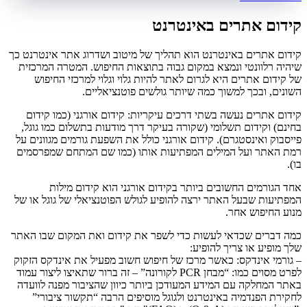
קידום אתרים באינטרנט
קידום אתרים באינטרנט הוא תהליך של מיטוב ושדרוג אתר אינטרנט כך
שיהיה רלוונטי ונמצא במקום גבוה בתוצאות החיפוש. המטרה המרכזית
של קידום אתרים היא לגרום לאתר להיות גלוי וגלוי למרכזי החיפוש
השונים, ובכך למשוך כמה שיותר גולשים פוטנציאליים.
קידום אתרים נעשה בשתי דרכים עיקריות: קידום אורגני (כמו קידום
בחינם) וקידום תשלומי (שקורה בעיקר דרך מודעות בתשלום כמו גוגל,
פייסבוק ואינסטגרם). קידום אורגני כולל את השפעת גורמים מגוונים על
רמת האתר ועל המילים המפתיעות אותו (כמו שם המתחם שמפרסמים
בו).
אחד הגורמים החשובים ביותר בקידום אורגני הוא קידום מילות
המפתיעות שבעל האתר ירצה להופיע לגולש הפוטנציאלי של גוגל או של
מנוע החיפוש אחר.
כמה דברים שכדאי לעשות כדי לשפר את קידום ואת המקום שבו האתר
שלך מופיע או צריך להופיע:
– גורמי אינדקס: כאשר מרכז של חיפוש חשוב מפעיל את אינדקס הזקוק
לפרט מסוים כמו: “מבחן PCR לקורונה” – זה ברור שתאיצו ליצור עמוד
באתר המחלקה עם המידע המעודכן ביותר כיוון שהציבור מפנה לוועדה
לחקירת הפנדמיה באינטרנט ולגוגל מוסיפים הרבה “תקשור ציבורי”