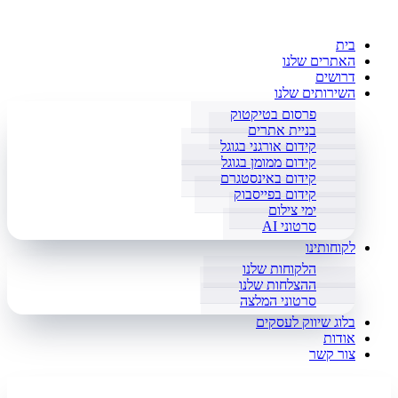
בית
האתרים שלנו
דרושים
השירותים שלנו
פרסום בטיקטוק
בניית אתרים
קידום אורגני בגוגל
קידום ממומן בגוגל
קידום באינסטגרם
קידום בפייסבוק
ימי צילום
סרטוני AI
לקוחותינו
הלקוחות שלנו
ההצלחות שלנו
סרטוני המלצה
בלוג שיווק לעסקים
אודות
צור קשר