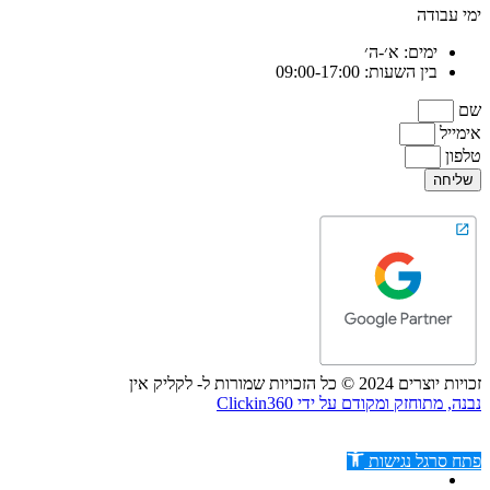
ימי עבודה
ימים: א׳-ה׳
בין השעות: 09:00-17:00
שם
אימייל
טלפון
שליחה
זכויות יוצרים 2024 © כל הזכויות שמורות ל- לקליק אין
נבנה, מתוחזק ומקודם על ידי Clickin360
פתח סרגל נגישות