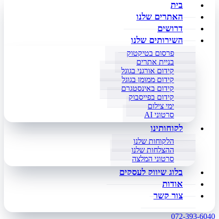
בית
האתרים שלנו
דרושים
השירותים שלנו
פרסום בטיקטוק
בניית אתרים
קידום אורגני בגוגל
קידום ממומן בגוגל
קידום באינסטגרם
קידום בפייסבוק
ימי צילום
סרטוני AI
לקוחותינו
הלקוחות שלנו
ההצלחות שלנו
סרטוני המלצה
בלוג שיווק לעסקים
אודות
צור קשר
072-393-6040