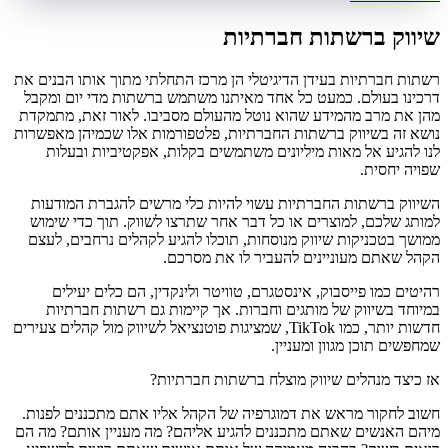
שיווק ברשתות חברתיות
רשתות חברתיות בעידן הדיגיטלי הן מרכז התחלתי מתוך אותו הבנים את
דרכינו בעולם. כמעט כל אחד מאיתנו משתמש ברשתות מדי יום ומקבל
מהן את מרב מהמידע שהוא נוטל מהעולם מסביבו. לאור זאת, מתמקדת
נושא זה בשיווק ברשתות החברתיות, פלטפורמות אלו שכמיהן מאפשרות
לנו להגיע אל מאות מיליונים משתמשים בקלות, אפקטיביות ובעלות
שפויה יחסית.
השיווק ברשתות החברתיות עשוי להיות כלי מרשים להגברת המודעות
למותג שלכם, למוצרים או כל דבר אחר שתרצו לשווק. תוך כדי שימוש
ממושך בטכניקות שיווק מנוסחות, תוכלו להגיע לקהלים נרחבים, לעצם
הקהל שאתם מעוניינים להעביר לו את מסרכם.
רהיטים כמו פייסבוק, אינסטגרם, טוויטר ולינקדין, הם כלים יעילים
במיוחד בשיווק של מותגים וחברות. אך קיימות גם רשתות חברתיות
חדשות יותר, כמו TikTok, שמציגות פוטנציאל לשיווק מול קהלים צעירים
שמחפשים תוכן מגוון ומעניין.
אז כיצד מנהלים שיווק מוצלח ברשתות חברתיות?
חשוב לחקור מראש את דמוגרפיה של הקהל אליו אתם מתכננים לפנות.
מיהם האנשים שאתם מתכננים להגיע אליהם? מה מעניין אותם? מה הם