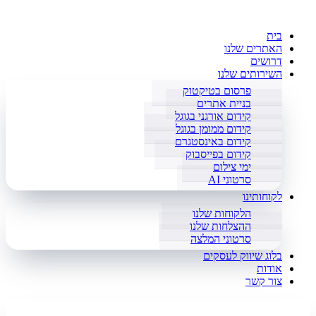
בית
האתרים שלנו
דרושים
השירותים שלנו
פרסום בטיקטוק
בניית אתרים
קידום אורגני בגוגל
קידום ממומן בגוגל
קידום באינסטגרם
קידום בפייסבוק
ימי צילום
סרטוני AI
לקוחותינו
הלקוחות שלנו
ההצלחות שלנו
סרטוני המלצה
בלוג שיווק לעסקים
אודות
צור קשר