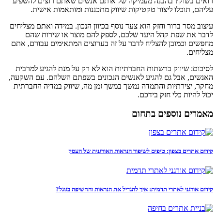
רואים בשוק? בהבנה מעמיקה של אותם אנשים שאתם רוצים להשפיע
עליהם, תוכלו ליצור טקטיקות שיווק מתכננות ומותאמות אישית.
עיצוב מסר ברור וחזק הוא צעד נוסף בכיוון הנכון. במידה ואתם מצליחים
לדבר את שפת קהל היעד שלכם, לספק להם מוצר או שירות שהם
מחפשים וכמובן להצליח לדבר על זה בערוצים המתאימים עבורם, אתם
מצליחים.
לסיכום: שיווק ברשתות החברתיות הוא לא רק על מנת להגיע למרבית
האנשים, אבל גם להגיע לאנשים הנכונים בשפתם השלהם. עם השקעה,
מחקר, יצירתיות והתמדה נמשך במשך זמן מה, שיווק במדיה החברתית
יכול להיות כלי חזק בידכם.
מאמרים נוספים בתחום
קידום אתרים בצפון: טיפים לשיפור הנראות האורגנית של העסק
קידום אורגני לאתרי תדמית: איך להגדיל את הנראות והחשיפה בגוגל?