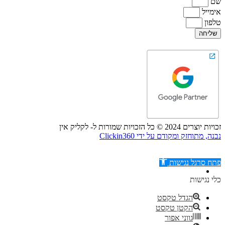
שם
אימייל
טלפון
שליחה
זכויות יוצרים 2024 © כל הזכויות שמורות ל- לקליק אין
נבנה, מתוחזק ומקודם על ידי Clickin360
פתח סרגל נגישות
כלי נגישות
הגדל טקסט
הקטן טקסט
דילוג לתוכן
גווני אפור