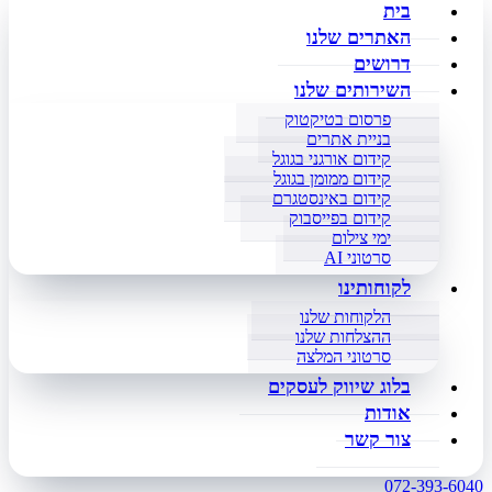
בית
האתרים שלנו
דרושים
השירותים שלנו
פרסום בטיקטוק
בניית אתרים
קידום אורגני בגוגל
קידום ממומן בגוגל
קידום באינסטגרם
קידום בפייסבוק
ימי צילום
סרטוני AI
לקוחותינו
הלקוחות שלנו
ההצלחות שלנו
סרטוני המלצה
בלוג שיווק לעסקים
אודות
צור קשר
072-393-6040