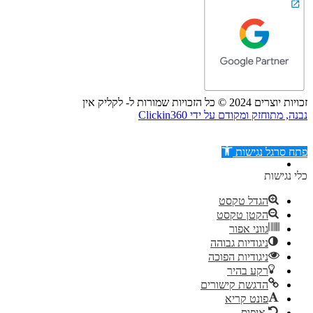
זכויות יוצרים 2024 © כל הזכויות שמורות ל- לקליק אין
נבנה, מתוחזק ומקודם על ידי Clickin360
פתח סרגל נגישות
כלי נגישות
הגדל טקסט
הקטן טקסט
דילוג לתוכן
גווני אפור
ניגודיות גבוהה
ניגודיות הפוכה
רקע בהיר
הדגשת קישורים
פונט קריא
איפוס