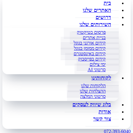
בית
האתרים שלנו
דרושים
השירותים שלנו
פרסום בטיקטוק
בניית אתרים
קידום אורגני בגוגל
קידום ממומן בגוגל
קידום באינסטגרם
קידום בפייסבוק
ימי צילום
סרטוני AI
לקוחותינו
הלקוחות שלנו
ההצלחות שלנו
סרטוני המלצה
בלוג שיווק לעסקים
אודות
צור קשר
072-393-6040