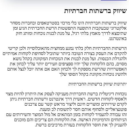
שיווק ברשתות חברתיות
שיווק ברשתות חברתיות הינו כלי מרכזי בסטרטאפים ובחברות מסחר
אלקטרוני שבעקבות התופעה התפשטות הרשת החברתית הגיע זמן
שתיםצא לדרך מאמץ בלתי רגיל, על מנת לבנות נוכחות ומותג חזק
באינטרנט.
הרשתות החברתיות חלק בלתי נמנע ממחצית מהאוכלוסייה ולכן קריטי
להקדם את העסק בצורה הטובה ביותר שתוביל לסחיפת לקוחות אמיתיים
ולהגדלת הכנסות. ועל מנת לבנות את הנוכחות המקוונת בקהל נושא
מסוים, בהם הלקוחות שלך יהיו ספציפים וזעירים יותר עליך לבחון את
האפשרויות שהרשת מספקת לך ולבחון האם אם אתה יוכל לנצל אותם
ולהשיג נוכחות מקוונת בקהל הסופי שלך
יתרונות שיווק ברשתות החברתיות
נוכחות דיגיטלית ברשת החברתית מעניקה לעסק את היתרון להיות מצוי
ולאסוף לקוחות חדשים. ראשית דרך אינטרנט ורשתות חברתיות ניתן
לקדם שירותים ומוצרים חינם וליצור מראש קשר עם צרכנים
פוטנציאליים ולסחוף אותם חסר לתשומת לב ומענה.
זהו עבודה להעמיד לקוחות בזמן המתאים אל מול המוצר והשירותים עם
הניתוחים והדמיוניות האישה. את הלקוחות הם צריכים והם מוכנים
להעניק לך את חוסר הלקוחות בעזרת מרכיבים ברשת.