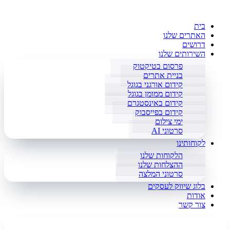
בית
האתרים שלנו
דרושים
השירותים שלנו
פרסום בטיקטוק
בניית אתרים
קידום אורגני בגוגל
קידום ממומן בגוגל
קידום באינסטגרם
קידום בפייסבוק
ימי צילום
סרטוני AI
לקוחותינו
הלקוחות שלנו
ההצלחות שלנו
סרטוני המלצה
בלוג שיווק לעסקים
אודות
צור קשר