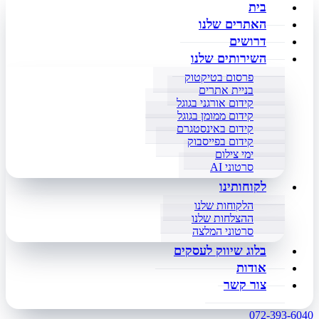
בית
האתרים שלנו
דרושים
השירותים שלנו
פרסום בטיקטוק
בניית אתרים
קידום אורגני בגוגל
קידום ממומן בגוגל
קידום באינסטגרם
קידום בפייסבוק
ימי צילום
סרטוני AI
לקוחותינו
הלקוחות שלנו
ההצלחות שלנו
סרטוני המלצה
בלוג שיווק לעסקים
אודות
צור קשר
072-393-6040