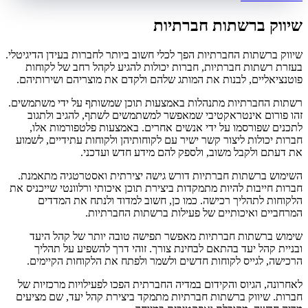
שיווק ברשתות חברתיות
שיווק ברשתות החברתיות הפך לכלי חשוב ביותר לחברות בעידן הדיגיטלי.
בעזרת רשתות חברתיות, חברות יכולות להגיע לקהל רחב של לקוחות
פוטנציאליים, לבנות את המותג שלהם ולקדם את מוצריהם ושירותיהם.
רשתות החברתיות מתנהלות באמצעות תוכן שמשותף על ידי משתמשים.
זהו פורום אינטראקטיבי שמאפשר למשתמשים לשתף, להגיב ולתגוב
לתכנים שפורסמו על ידי אנשים אחרים. באמצעות פלטפורמות אלו,
חברות יכולות ליצור קשר ישיר עם לקוחותיהן ולקוחות עתידיים, לשמוע
את דעתם ולקבל משוב, ולספק להם מידע חדש ועדכני.
השימוש ברשתות חברתיות דורש גישה יצירתית ואסטרטגיה מתאמנת.
חברות חייבות להיות מתמקדות ביצירת תוכן איכותי ורלוונטי שייכניס את
הלקוחות לתהליך רכישה. כמו כן, חשוב למדוד ולנתח את המדדים
המרחביים ואיכותיים של פעילות ברשתות החברתיות.
שימוש ברשתות חברתיות מאפשר תפישה טובה יותר של קהל היעד
ובניית קהל יעד בהתאם לבחינת צורך. זוהי דרך להשפיע על תהליך
הרכישה, לגייס לקוחות חדשים ולשמר ולפתח את הלקוחות הקיימים.
לאחרונה, הגיוס והקידום במדיה החברתית הפכו לפעילויות מרכזיות של
חברות. שיווק ברשתות חברתיות מתמקד ביצירת קהל יעד, שם מציעים