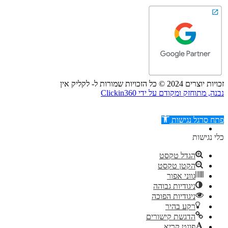
זכויות יוצרים 2024 © כל הזכויות שמורות ל- לקליק אין
נבנה, מתוחזק ומקודם על ידי Clickin360
פתח סרגל נגישות
כלי נגישות
הגדל טקסט
הקטן טקסט
דילוג לתוכן
גווני אפור
ניגודיות גבוהה
ניגודיות הפוכה
רקע בהיר
הדגשת קישורים
פונט קריא