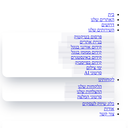
בית
האתרים שלנו
דרושים
השירותים שלנו
פרסום בטיקטוק
בניית אתרים
קידום אורגני בגוגל
קידום ממומן בגוגל
קידום באינסטגרם
קידום בפייסבוק
ימי צילום
סרטוני AI
לקוחותינו
הלקוחות שלנו
ההצלחות שלנו
סרטוני המלצה
בלוג שיווק לעסקים
אודות
צור קשר