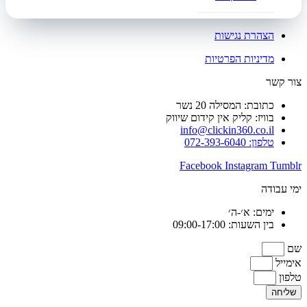
הצהרת נגישות
מדיניות הפרטיות
צור קשר
כתובת: המסילה 20 נשר
בוויז: קליק אין קידום שיווק
info@clickin360.co.il
טלפון: 072-393-6040
Facebook
Instagram
Tumblr
ימי עבודה
ימים: א׳-ה׳
בין השעות: 09:00-17:00
שם
אימייל
טלפון
שליחה