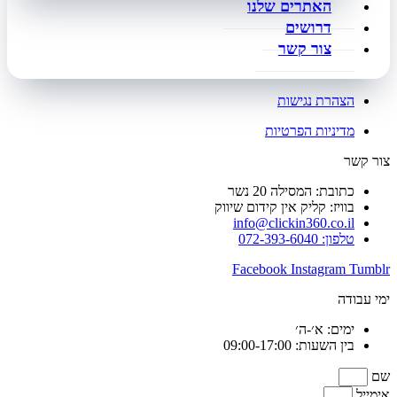
האתרים שלנו
דרושים
צור קשר
הצהרת נגישות
מדיניות הפרטיות
צור קשר
כתובת: המסילה 20 נשר
בוויז: קליק אין קידום שיווק
info@clickin360.co.il
טלפון: 072-393-6040
Facebook
Instagram
Tumblr
ימי עבודה
ימים: א׳-ה׳
בין השעות: 09:00-17:00
שם
אימייל