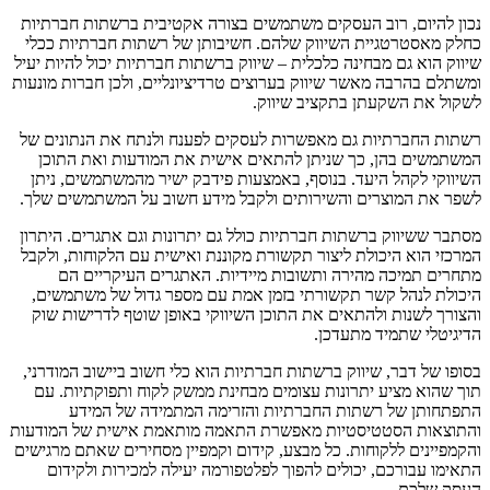
נכון להיום, רוב העסקים משתמשים בצורה אקטיבית ברשתות חברתיות
כחלק מאסטרטגיית השיווק שלהם. חשיבותן של רשתות חברתיות ככלי
שיווק הוא גם מבחינה כלכלית – שיווק ברשתות חברתיות יכול להיות יעיל
ומשתלם בהרבה מאשר שיווק בערוצים טרדיציונליים, ולכן חברות מונעות
לשקול את השקעתן בתקציב שיווק.
רשתות החברתיות גם מאפשרות לעסקים לפענח ולנתח את הנתונים של
המשתמשים בהן, כך שניתן להתאים אישית את המודעות ואת התוכן
השיווקי לקהל היעד. בנוסף, באמצעות פידבק ישיר מהמשתמשים, ניתן
לשפר את המוצרים והשירותים ולקבל מידע חשוב על המשתמשים שלך.
מסתבר ששיווק ברשתות חברתיות כולל גם יתרונות וגם אתגרים. היתרון
המרכזי הוא היכולת ליצור תקשורת מקוננת ואישית עם הלקוחות, ולקבל
מתחרים תמיכה מהירה ותשובות מיידיות. האתגרים העיקריים הם
היכולת לנהל קשר תקשורתי בזמן אמת עם מספר גדול של משתמשים,
והצורך לשנות ולהתאים את התוכן השיווקי באופן שוטף לדרישות שוק
הדיגיטלי שתמיד מתעדכן.
בסופו של דבר, שיווק ברשתות חברתיות הוא כלי חשוב ביישוב המודרני,
תוך שהוא מציע יתרונות עצומים מבחינת ממשק לקוח ותפוקתיות. עם
התפתחותן של רשתות החברתיות והזרימה המתמידה של המידע
והתוצאות הסטטיסטיות מאפשרת התאמה מותאמת אישית של המודעות
והקמפיינים ללקוחות. כל מבצע, קידום וקמפיין מסחירים שאתם מרגישים
התאימו עבורכם, יכולים להפוך לפלטפורמה יעילה למכירות ולקידום
העסק שלכם.