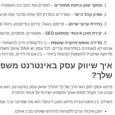
מחקר שוק וניתוח מתחרים
– לומדים את הסביבה העסקית ומ
אפיון קהל היעד
– מגדירים במדויק למי אתה מדבר ומה מניע 
בחירת ערוצי שיווק
– פרסום בגוגל, קידום בפייסבוק, ניהול ס
יצירת תוכן איכותי ומותאם SEO
– מאמרים, פוסטים, סרטוני
מדידה ואופטימיזציה שוטפת
– כי כל קמפיין חייב להשתפר כ
אנחנו לא מאמינים בפתרונות גנריים.
לכל עסק יש DNA שי
מדויקת שתוביל לתוצאות הנכונות ביותר – בין אם זה לידים, מכירות א
איך שיווק עסק באינטרנט משפי
שלך?
מיתוג עסקי חזק הוא הלב של כל תהליך
שיווק עסק באינטרנט.
הוא ז
קובע איך הקהל תופס אותך ומשפיע ישירות על אחוזי ההמרה.
השילוב בין אסטרטגיית מיתוג ותוכן דיגיטלי הוא מה שמייצר ערך אמי
תוכן איכותי גורם ללקוחות להרגיש שאתה מבין אותם.