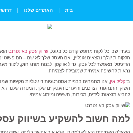
בית
האתרים שלנו
דרושי
בעידן שבו כל לקוח מחפש קודם כל בגוגל,
שיווק עסק באינטרנט
הוא 
הלקוחות שלך נמצאים אונליין, ואם העסק שלך לא שם – הם פשוט 
הדיגיטלי מאפשר לכל עסק, גדול או קטן, לבנות מותג חזק, ליצור מע
נראות לחשיפה אמיתית שמובילה לצמיחה.
ב־
קליק אין
, אנו מתמחים בבניית אסטרטגיות דיגיטליות מקיפות שמ
השוק, התנהגות הצרכנים והיעדים העסקיים שלך.
המטרה שלנו היא ל
להביא תוצאות: לידים, מכירות, חשיפה ומיתוג אמיתי.
למה חשוב להשקיע בשיווק עסק
השאלה האמיתית היא לא
למה כן
, אלא
איך אפשר בלי זה. שיווק עסק