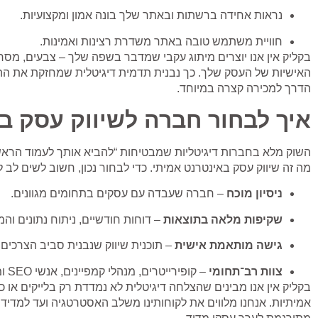
נראות אחידה ברשתות ובאתר שלך בונה אמון ומקצועיות.
חוויית משתמש טובה באתר משדרת רצינות ואמינות.
בקליק אין אנו יוצרים מיתוג עקבי שמדבר בשפה שלך – צבעים, מסרים
האישיות של העסק שלך.
כך נבנית תדמית דיגיטלית שמחזקת את הה
הדרך למכירה קצרה במיוחד.
איך לבחור חברה לשיווק עסק ב
השוק מלא בחברות דיגיטליות שמבטיחות “להביא אותך לעמוד הראשו
מה זה
שיווק עסק באינטרנט אמיתי.
כדי לבחור נכון, חשוב לשים לב 
ניסיון מוכח
– חברה שעבדה עם עסקים בתחומים מגוונים.
שקיפות מלאה בתוצאות
– דוחות חודשיים, ניתוח נתונים והמ
גישה מותאמת אישית
– תוכנית שיווק שנבנית סביב הצרכים 
צוות רב־תחומי
– קופירייטרים, מנהלי קמפיינים, אנשי SEO ומעצבים שעובדים יחד.
בקליק אין אנו מבינים שהצלחה דיגיטלית לא נמדדת רק בלייקים או 
אמיתיות.
אנחנו מלווים את לקוחותינו משלב האסטרטגיה ועד למדידה