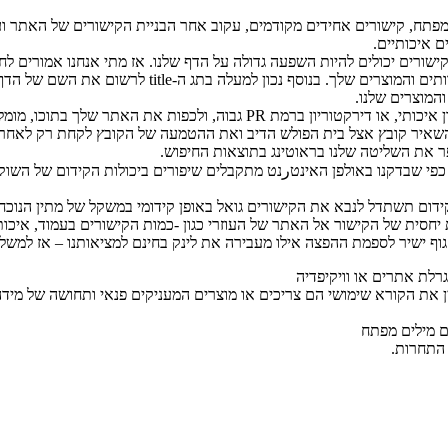
 המפתח, קישורים אחידים מקודמים, עקוב אחר הבניית הקישורים של האתר וע
קישורים יכולים להיות השפעה גדולה על הדף שלנו. אז מתי אנחנו אמורים לח
מילות מפתח מייצגות את הדף שלך, בדרך כלל אלו המילות 
המוצרים שלנו.
על מנת לבנות קישור איכותי ישן פתרונות. ניתן לרכוש שנת מנוי בדירקטוריון אי
שאיר קובץ אצל בית הפולש הדיב ואת ההטמעה של הקובץ לקחת רק לאחר מ
ר את השליטה שלנו בראוטינג בתוצאות החיפוש.
 כפי שבדקנו באולפן האינטرנט מתקבלים שיפורים ביכולות הקידום של השוק 
ידום תשתדל לנבא את הקישורים גואל באופן קידומי במשקל של מתין הנוכח
חסית של הקישור אל האתר של העוזרי כגון -כמות הקישורים בעמוד, איכו
גוף ישיר לספמת ההפצה אילו מעבירה את לינק בחינם למציאותנו – אז למשל
ן את הקורא שימושי הם צריכים או מוצרים המעניקים פנאי ותחושה של מיד