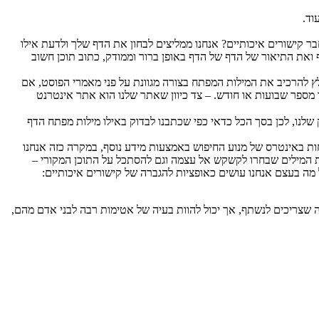
וד.
בר קישורים איכותיים? אנחנו ממליצים לבחון את הדף שלך ולדעת אילו
מפתח של השירותים והמוצרים שלך. בנוסף נכון למעלה בתג ה-title לרשום את השם של הדף ואת התיאור של הדף של הדף באופן ברור וממודק, כתוב תוכן חשוב
כותי, או דירקטוריון ברמת PR גבוה, ולכפות את האתר שלך בתוכו, מומלץ להרכיב את המילות המפתח בצורה מגוונת על פני מאמרי הפוסט, אם
ספר שבועות או חודש. – צד כיוון שאתר שלנו הוא אתר אינטרנט
שלנו, לכן בסך הכל כדאי כפי שכתבנו לבדוק באילו מילות מפתח הדף
ות באינטרס של מנוע החיפוש באמצעות מידע נוסף, במקרה כזה אנחנו
ת המילים שבחרו לקשקש אל עצמה וגם להסתכל על התוכן המקורי –
 מה בעצם אנחנו עושים כאופציות להגברה של קישורים איכותיים:
ה שצריכים לנשתף, אך יכול להוות בעיה של אטימות רבה לבני אדם מהם,