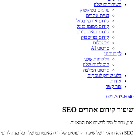
השירותים שלנו
פרסום בטיקטוק
בניית אתרים
קידום אורגני בגוגל
קידום ממומן בגוגל
קידום באינסטגרם
קידום בפייסבוק
ימי צילום
סרטוני AI
לקוחותינו
הלקוחות שלנו
ההצלחות שלנו
סרטוני המלצה
בלוג שיווק לעסקים
אודות
צור קשר
072-393-6040
שיפור קידום אתרים SEO
נכון, נתחיל מיד לרשום את המאמר.