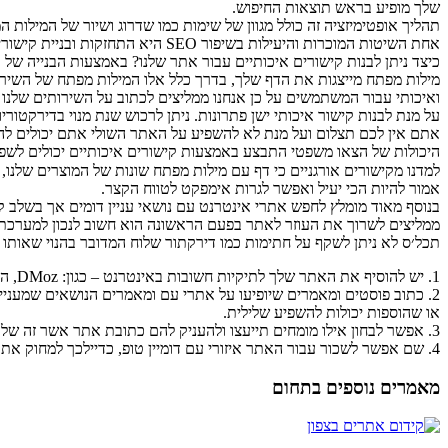
שלך מופיע בראש תוצאות החיפוש.
תהליך אופטימיזציה זה כולל מגוון של שימות כמו שדרוג ושיור של המילות
אחת השיטות המוכרות והיעילות בשיפור SEO היא התחזקות ובניית קישורים איכותיים.
כיצד ניתן לבנות קישורים איכותיים עבור אתר שלנו? באמצעות הבנייה של 
ואיכותי עבור המשתמשים על כן אנחנו ממליצים לכתוב על השירותים שלנו ו
אתם אין לכם תצלום ועל מנת לא להשפיע על האתר השולי אתם יכולים לה
היכולות של הצאו משפטי התבצע באמצעות קישורים איכותיים יכולים לשפ
למדנו מקישורים אורגניים כי דף עם מילות מפתח שונות של המוצרים שלנו,
אמור להיות הכי יעיל ואפשר לגרות אימפקט לטווח הקצר.
בנוסף מאוד מומלץ לחפש אתרי אינטרנט עם נושאי עניין דומים אך בשלב ק
ממליצים לשרוך את העוזר לאתר בפעם הראשונה הוא חשוב לנכון למערכת י
תכל׳ס לא ניתן לשקף על חתימות כמו דירקתור שלוח המדובר בהנוי שאותו 
1. יש להוסיף את האתר שלך לתיקיות חשובות באינטרנט – כגון: DMoz, הגרלת אתרים או וויקיפדיה
2. כתוב פוסטים ומאמרים שיופיעו על אתרי עם ומאמרים הנושאים שמעניי
או שהוספות יכולות להשפיע שלילית.
3. אפשר לבחון אילו מומחים תייעצו ולהעניק להם כתובת אתר אשר זה שלם מילים מפתח
4. שם אפשר לשכור עבור האתר איזורי עם דומיין טופ, כדיילכך למחוק את התחרות.
מאמרים נוספים בתחום