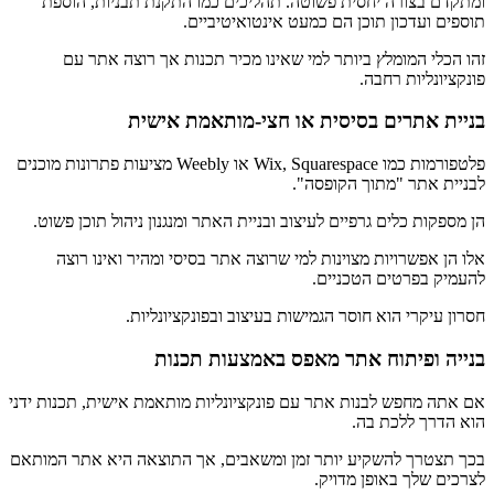
ומתקדם בצורה יחסית פשוטה. תהליכים כמו התקנת תבניות, הוספת
תוספים ועדכון תוכן הם כמעט אינטואיטיביים.
זהו הכלי המומלץ ביותר למי שאינו מכיר תכנות אך רוצה אתר עם
פונקציונליות רחבה.
בניית אתרים בסיסית או חצי-מותאמת אישית
פלטפורמות כמו Wix, Squarespace או Weebly מציעות פתרונות מוכנים
לבניית אתר "מתוך הקופסה".
הן מספקות כלים גרפיים לעיצוב ובניית האתר ומנגנון ניהול תוכן פשוט.
אלו הן אפשרויות מצוינות למי שרוצה אתר בסיסי ומהיר ואינו רוצה
להעמיק בפרטים הטכניים.
חסרון עיקרי הוא חוסר הגמישות בעיצוב ובפונקציונליות.
בנייה ופיתוח אתר מאפס באמצעות תכנות
אם אתה מחפש לבנות אתר עם פונקציונליות מותאמת אישית, תכנות ידני
הוא הדרך ללכת בה.
בכך תצטרך להשקיע יותר זמן ומשאבים, אך התוצאה היא אתר המותאם
לצרכים שלך באופן מדויק.