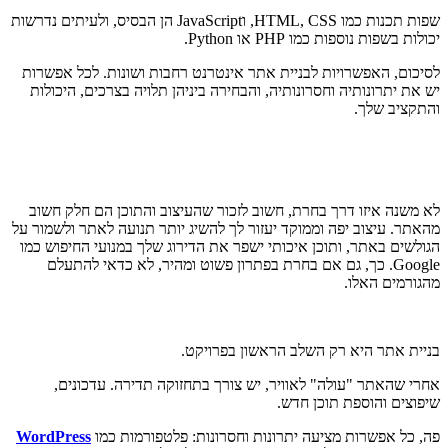
שפות תכנות כמו HTML, CSS, וJavaScript הן הבסיס, ולעיתים נדרשות
יכולות בשפות נוספות כמו PHP או Python.
לסיכום, האפשרויות לבניית אתר אינטרנט רחבות ושונות. לכל אפשרות
יש את יתרונותיה וחסרונותיה, והבחירה ביניהן תלויה בצרכים, היכולות
והתקציב שלך.
לא משנה איזו דרך בחרת, חשוב לזכור שהעיצוב והתוכן הם חלק חשוב
מהאתר. עיצוב יפה וממוקד יעזור לך להשיג יותר תנועה לאתר ולשמור על
הגולשים באתר, ותוכן איכותי ישפר את הדירוג שלך במנועי החיפוש כמו
Google. כך, גם אם בחרת בפתרון פשוט ומהיר, לא כדאי להתעלם
מהגורמים האלו.
בניית אתר היא רק השלב הראשון בפרויקט.
אחרי שהאתר "עולה" לאוויר, יש צורך בתחזוקה תדירה. עדכונים,
שיפוצים והוספת תוכן חדש.
פה, כל אפשרות מציעה יתרונות וחסרונות: פלטפורמות כמו
WordPress