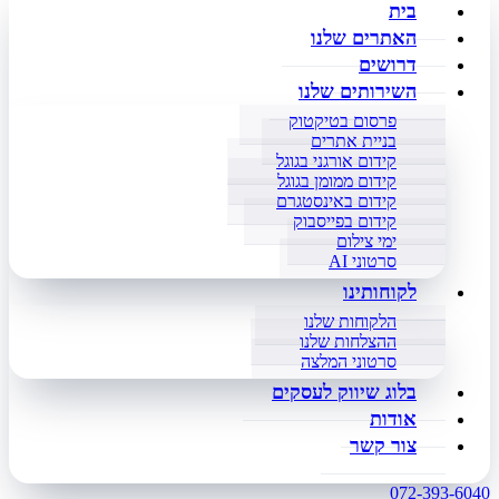
בית
האתרים שלנו
דרושים
השירותים שלנו
פרסום בטיקטוק
בניית אתרים
קידום אורגני בגוגל
קידום ממומן בגוגל
קידום באינסטגרם
קידום בפייסבוק
ימי צילום
סרטוני AI
לקוחותינו
הלקוחות שלנו
ההצלחות שלנו
סרטוני המלצה
בלוג שיווק לעסקים
אודות
צור קשר
072-393-6040