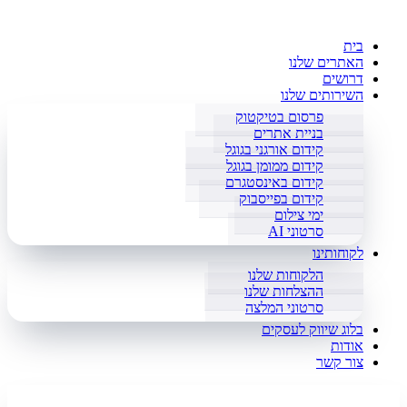
בית
האתרים שלנו
דרושים
השירותים שלנו
פרסום בטיקטוק
בניית אתרים
קידום אורגני בגוגל
קידום ממומן בגוגל
קידום באינסטגרם
קידום בפייסבוק
ימי צילום
סרטוני AI
לקוחותינו
הלקוחות שלנו
ההצלחות שלנו
סרטוני המלצה
בלוג שיווק לעסקים
אודות
צור קשר