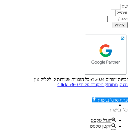
שם
אימייל
טלפון
שליחה
זכויות יוצרים 2024 © כל הזכויות שמורות ל- לקליק אין
נבנה, מתוחזק ומקודם על ידי Clickin360
פתח סרגל נגישות
כלי נגישות
הגדל טקסט
הקטן טקסט