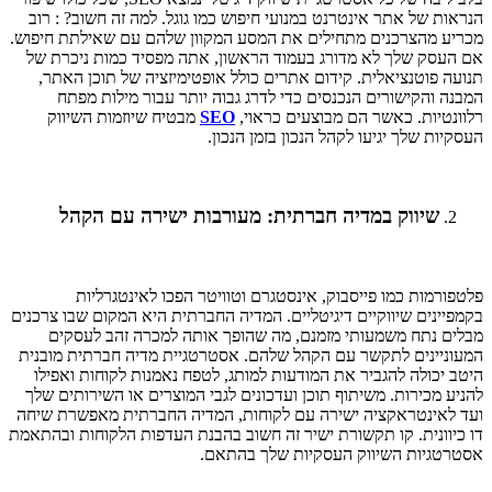
הנראות של אתר אינטרנט במנועי חיפוש כמו גוגל. למה זה חשוב? : רוב
מכריע מהצרכנים מתחילים את המסע המקוון שלהם עם שאילתת חיפוש.
אם העסק שלך לא מדורג בעמוד הראשון, אתה מפסיד כמות ניכרת של
תנועה פוטנציאלית. קידום אתרים כולל אופטימיזציה של תוכן האתר,
המבנה והקישורים הנכנסים כדי לדרג גבוה יותר עבור מילות מפתח
רלוונטיות. כאשר הם מבוצעים כראוי,
SEO
מבטיח שיוזמות השיווק
העסקיות שלך יגיעו לקהל הנכון בזמן הנכון.
שיווק במדיה חברתית: מעורבות ישירה עם הקהל
פלטפורמות כמו פייסבוק, אינסטגרם וטוויטר הפכו לאינטגרליות
בקמפיינים שיווקיים דיגיטליים. המדיה החברתית היא המקום שבו צרכנים
מבלים נתח משמעותי מזמנם, מה שהופך אותה למכרה זהב לעסקים
המעוניינים לתקשר עם הקהל שלהם. אסטרטגיית מדיה חברתית מובנית
היטב יכולה להגביר את המודעות למותג, לטפח נאמנות לקוחות ואפילו
להניע מכירות. משיתוף תוכן ועדכונים לגבי המוצרים או השירותים שלך
ועד לאינטראקציה ישירה עם לקוחות, המדיה החברתית מאפשרת שיחה
דו כיוונית. קו תקשורת ישיר זה חשוב בהבנת העדפות הלקוחות ובהתאמת
אסטרטגיות השיווק העסקיות שלך בהתאם.