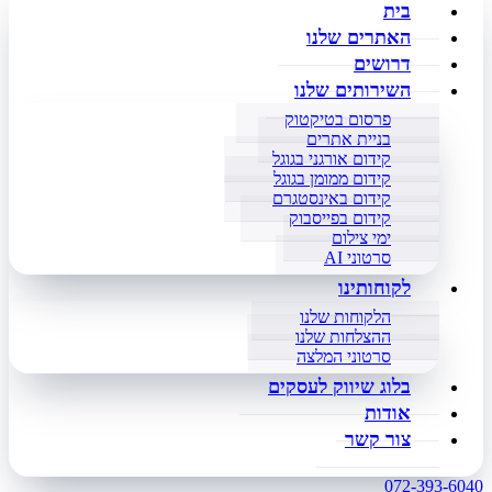
בית
האתרים שלנו
דרושים
השירותים שלנו
פרסום בטיקטוק
בניית אתרים
קידום אורגני בגוגל
קידום ממומן בגוגל
קידום באינסטגרם
קידום בפייסבוק
ימי צילום
סרטוני AI
לקוחותינו
הלקוחות שלנו
ההצלחות שלנו
סרטוני המלצה
בלוג שיווק לעסקים
אודות
צור קשר
072-393-6040