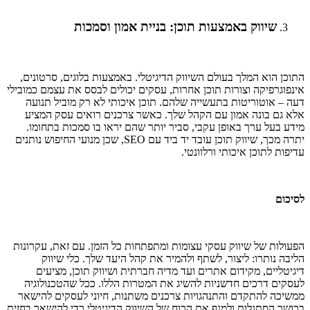
שיווק באמצעות תוכן: בניית אמון וסמכות
התוכן הוא המלך בעולם השיווק הדיגיטלי. באמצעות בלוגים, סרטונים,
אינפוגרפיקה וצורות תוכן אחרות, עסקים יכולים לבסס את עצמם כמובילי
דעה – אוטוריטות בתעשייה שלהם. תוכן איכותי לא רק מוביל תנועה
אלא גם בונה אמון עם הקהל שלך. כאשר צרכנים רואים עסק המציע
מידע בעל ערך באופן עקבי, סביר יותר שהם יראו בו סמכות בתחומו.
יתרה מכך, שיווק תוכן עובד יד ביד עם SEO, שכן מנועי החיפוש נותנים
עדיפות לתוכן איכותי ורלוונטי.
לסיכום
הפעולות של שיווק עסקי עצומות ומתפתחות כל הזמן. עם זאת, עקרונות
הליבה נותרו: ליצור, לשתף ולהמיר את קהל היעד שלך. כלי שיווק
דיגיטליים, מקידום אתרים ועד מדיה חברתית ושיווק תוכן, מציעים
לעסקים דרכים חדשניות להשיג את המטרות הללו. ככל שהטכנולוגיה
ממשיכה להתקדם והתנהגויות צרכנים משתנות, חיוני לעסקים להישאר
בכושר הסתגלות ולמנף את הכוח של השיווק הדיגיטלי כדי להישאר בחזית