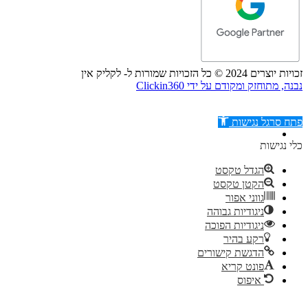
זכויות יוצרים 2024 © כל הזכויות שמורות ל- לקליק אין
נבנה, מתוחזק ומקודם על ידי Clickin360
פתח סרגל נגישות
כלי נגישות
הגדל טקסט
הקטן טקסט
דילוג לתוכן
גווני אפור
ניגודיות גבוהה
ניגודיות הפוכה
רקע בהיר
הדגשת קישורים
פונט קריא
איפוס