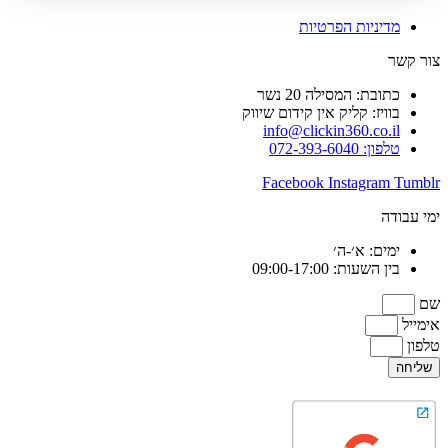
מדיניות הפרטיות
צור קשר
כתובת: המסילה 20 נשר
בוויז: קליק אין קידום שיווק
info@clickin360.co.il
טלפון: 072-393-6040
Facebook
Instagram
Tumblr
ימי עבודה
ימים: א׳-ה׳
בין השעות: 09:00-17:00
שם
אימייל
טלפון
שליחה