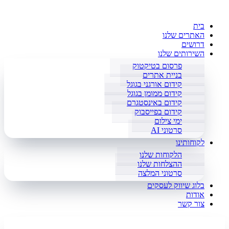
בית
האתרים שלנו
דרושים
השירותים שלנו
פרסום בטיקטוק
בניית אתרים
קידום אורגני בגוגל
קידום ממומן בגוגל
קידום באינסטגרם
קידום בפייסבוק
ימי צילום
סרטוני AI
לקוחותינו
הלקוחות שלנו
ההצלחות שלנו
סרטוני המלצה
בלוג שיווק לעסקים
אודות
צור קשר