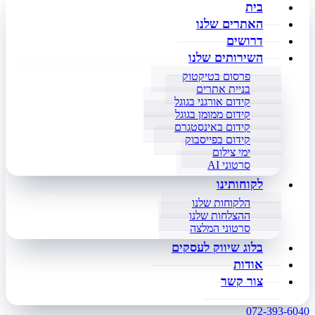
בית
האתרים שלנו
דרושים
השירותים שלנו
פרסום בטיקטוק
בניית אתרים
קידום אורגני בגוגל
קידום ממומן בגוגל
קידום באינסטגרם
קידום בפייסבוק
ימי צילום
סרטוני AI
לקוחותינו
הלקוחות שלנו
ההצלחות שלנו
סרטוני המלצה
בלוג שיווק לעסקים
אודות
צור קשר
072-393-6040