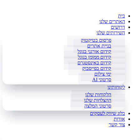
בית
האתרים שלנו
דרושים
השירותים שלנו
פרסום בטיקטוק
בניית אתרים
קידום אורגני בגוגל
קידום ממומן בגוגל
קידום באינסטגרם
קידום בפייסבוק
ימי צילום
סרטוני AI
לקוחותינו
הלקוחות שלנו
ההצלחות שלנו
סרטוני המלצה
בלוג שיווק לעסקים
אודות
צור קשר