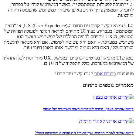
5. **תגובה לפעולות המשתמש**: כאשר המשתמש לוחץ על כפתור,
לדוגמה, הממשק צריך להגיב באופן שיבהיר למשתמש שהפעולה זוהתה
ומובצעת.
ה-UI נמצא בקשר קרוב עם תחום ה-UX (User Experience), או "חווית
המשתמש" בעברית. בעוד UI מתייחס למראה הגרפי ולפעולה הפיזית של
הממשק, ה-UX מתייחס לחוויה הכוללת של המשתמש כאשר הוא
משתמש במערכת – האם היא פשוטה לשימוש, אם היא מביאה להגשמת
הצרכים שלו, האם היא נעימה ומרגשת אותו באופן חיובי ועוד.
בזמן שUI מתמקד בפרטים הגרפיים ובממשק, UX מתייחסת לכל התהליך
של המשתמש במערכת, כולל התפקיד של ה-UI בו.
מעוניינים
בבניית אתר
? צרו קשר עוד היום !
מאמרים נוספים בתחום
קידום אתרים בצפון: טיפים לשיפור הנראות האורגנית של העסק
קידום אורגני לאתרי תדמית: איך להגדיל את הנראות והחשיפה בגוגל?