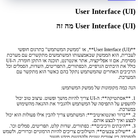
User Interface (UI)
User Interface (UI) מה זה
**User Interface (UI)**, או "ממשק המשתמש" בתרגום חופשי
לעברית, הוא הממשק שבאמצעותו המשתמשים מתקשרים עם מערכת
מסוימת, אם זו אפליקציה, אתר אינטרנט, תוכנה או התקן חומרה. ה-UI
כולל את היבתים הגרפיים, הכפתורים, התפריטים, השדות, הסמלים וכל
הרכיבים האחרים שהמשתמש נתקל בהם כאשר הוא מתקשר עם
המערכת.
הנה כמה מקומונות של ממשק המשתמש:
1. **אסתטיקה**: ה-UI צריך להיות מושך ופשוט. עיצוב טוב יכול
להשפיע על התפיסה של המשתמש ולהגביר את ההנאה מהשימוש
במערכת.
2. **ברור ואינטואיטיבי**: המשתמש צריך להבין אילו פעולות הוא יכול
לבצע ואיך לבצע אותם.
3. **היבתים ורכיבים**: כפתורים, שדות קלט, תפריטים, סמלים וכו'.
4. **שילוב צבעים**: השילובים צריכים להיות הרמוניים וברורים, ולשמש
להפרדה בין אזורים שונים ולהדגשת מידע חשוב.